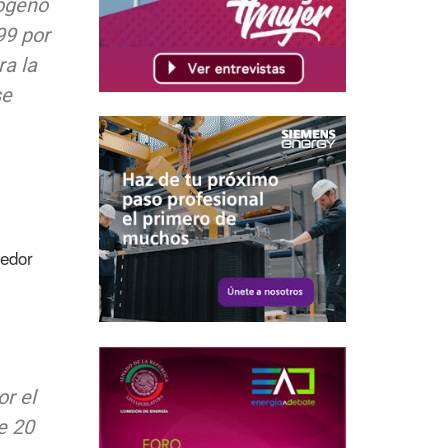
rógeno
99 por
ra la
se
dedor
or el
e 20