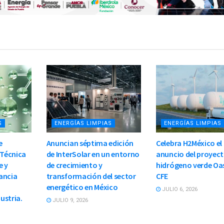
S
ENERGÍAS LIMPIAS
ENERGÍAS LIMPIAS
e
Anuncian séptima edición
Celebra H2México el
 Técnica
de InterSolar en un entorno
anuncio del proyect
e y
de crecimiento y
hidrógeno verde Oas
ancia
transformación del sector
CFE
energético en México
JULIO 6, 2026
dustria.
JULIO 9, 2026