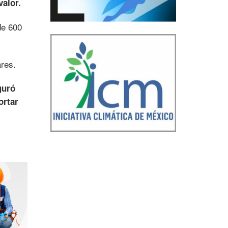
alor.
de 600
ares.
guró
ortar