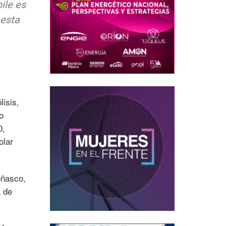
ile es
 esta
lisis,
o
0,
olar
eñasco,
a de