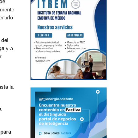
de
almente
rtirlo
 del
y a
ga
r
sta la
s
 para