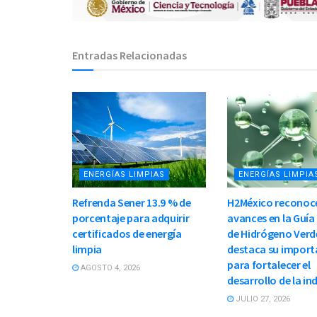
Entradas Relacionadas
ENERGÍAS LIMPIAS
ENERGÍAS LIMPIA
Refrenda Sener 13.9 % de
H2México reconoc
porcentaje para adquirir
avances en la Guía
certificados de energía
de Hidrógeno Verd
limpia
destaca su import
para fortalecer el
AGOSTO 4, 2026
desarrollo de la in
JULIO 27, 2026