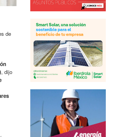
es de
ión
, dijo
)
e
ares