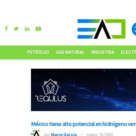
PETRÓLEO
GAS NATURAL
INDUSTRIA
ELECTR
México tiene alto potencial en hidrógeno ve
por
Mario García
marzo 15, 2022