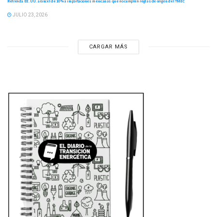
Refrenda EE. UU. arancel de 10 % a importaciones mexicanas que no cumplen reglas de origen del TMEC
JULIO 23, 2026
CARGAR MÁS