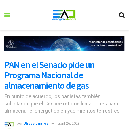
PAN en el Senado pide un
Programa Nacional de
almacenamiento de gas
En punto de acuerdo, los panistas también
solicitaron que el Cenace retome licitaciones para
almacenar el energético en yacimientos terrestres
por
Ulises Juárez
abril 26, 2023