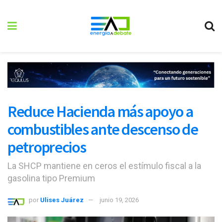
Reduce Hacienda más apoyo a
combustibles ante descenso de
petroprecios
La SHCP mantiene en ceros el estímulo fiscal a la
gasolina tipo Premium
por
Ulises Juárez
junio 19, 2026