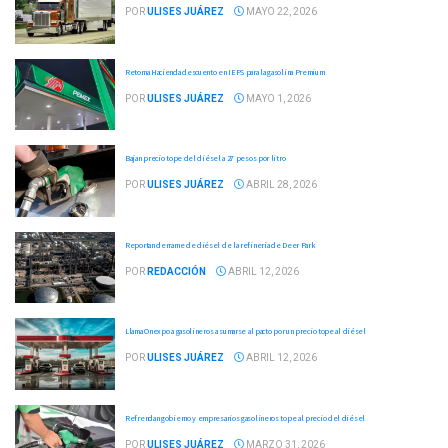
POR
ULISES JUÁREZ
MAYO 22, 2026
Retoma Hacienda descuento en IEPS para la gasolina Premium
POR
ULISES JUÁREZ
MAYO 1, 2026
Bajan precio tope del diésel a 27 pesos por litro
POR
ULISES JUÁREZ
ABRIL 28, 2026
Reportan derrame de diésel de la refinería de Deer Park
POR
REDACCIÓN
ABRIL 12, 2026
Llama Onexpo a gasolineros a sumarse al pacto por un precio tope al diésel
POR
ULISES JUÁREZ
ABRIL 12, 2026
Refrendan gobierno y empresarios gasolineros tope al precio del diésel
POR
ULISES JUÁREZ
MARZO 31, 2026