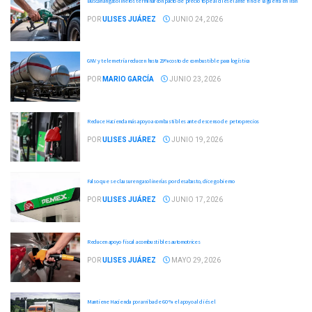
Buscarían gasolineros terminar con pacto de precio tope al diésel ante fin de la guerra en Irán
POR
ULISES JUÁREZ
JUNIO 24, 2026
GNV y telemetría reducen hasta 29% costo de combustible para logística
POR
MARIO GARCÍA
JUNIO 23, 2026
Reduce Hacienda más apoyo a combustibles ante descenso de petroprecios
POR
ULISES JUÁREZ
JUNIO 19, 2026
Falso que se clausuren gasolinerías por desabasto, dice gobierno
POR
ULISES JUÁREZ
JUNIO 17, 2026
Reducen apoyo fiscal a combustibles automotrices
POR
ULISES JUÁREZ
MAYO 29, 2026
Mantiene Hacienda por arriba de 60 % el apoyo al diésel