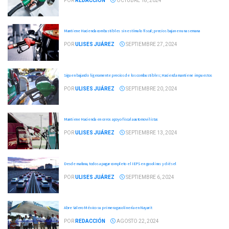
POR
REDACCIÓN
OCTUBRE 18, 2024
Mantiene Hacienda combustibles sin estímulo fiscal; precios bajan en una semana
POR
ULISES JUÁREZ
SEPTIEMBRE 27, 2024
Siguen bajando ligeramente precios de los combustibles; Hacienda mantiene impuestos
POR
ULISES JUÁREZ
SEPTIEMBRE 20, 2024
Mantiene Hacienda en ceros apoyo fiscal a automovilistas
POR
ULISES JUÁREZ
SEPTIEMBRE 13, 2024
Desde mañana, todos a pagar completo el IEPS en gasolinas y diésel
POR
ULISES JUÁREZ
SEPTIEMBRE 6, 2024
Abre Valero México su primera gasolinería en Nayarit
POR
REDACCIÓN
AGOSTO 22, 2024