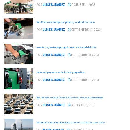
POR
ULISES JUÁREZ
OCTUBRE 4, 2023
Dan a Pemex otra prórroga para producir y vender diésel sucio
POR
ULISES JUÁREZ
SEPTIEMBRE 14, 2023
Usuarios de gasolina Magna pagarán menos de la mitad del IEPS
POR
ULISES JUÁREZ
SEPTIEMBRE 8, 2023
Reducen ligeramente estímulo fiscal para gasolinas
POR
ULISES JUÁREZ
SEPTIEMBRE 1, 2023
Baja Hacienda estímulo fiscal del diésel y su precio sigue aumentando
POR
ULISES JUÁREZ
AGOSTO 18, 2023
Refinación de gasolinas cayó en junio a su nivel más bajo en nueve meses