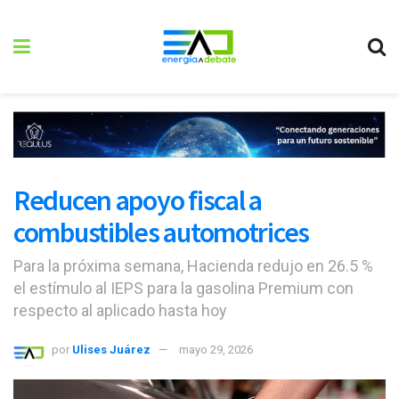
Reducen apoyo fiscal a
combustibles automotrices
Para la próxima semana, Hacienda redujo en 26.5 %
el estímulo al IEPS para la gasolina Premium con
respecto al aplicado hasta hoy
por
Ulises Juárez
mayo 29, 2026