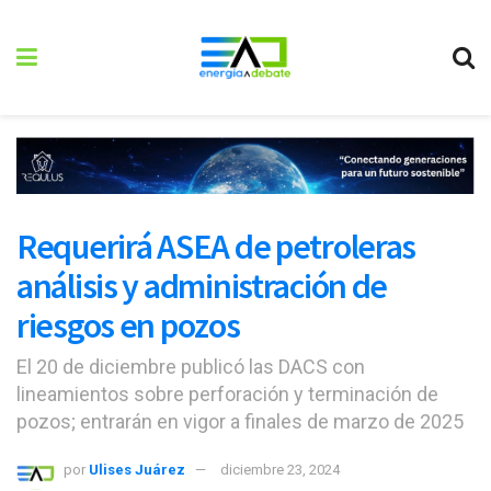
Requerirá ASEA de petroleras
análisis y administración de
riesgos en pozos
El 20 de diciembre publicó las DACS con
lineamientos sobre perforación y terminación de
pozos; entrarán en vigor a finales de marzo de 2025
por
Ulises Juárez
diciembre 23, 2024