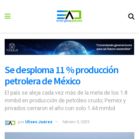
Se desploma 11 % producción
petrolera de México
El país se aleja cada vez más de la meta de los 1.8
mmbd en producción de petróleo crudo; Pemex y
privados cerraron el año con solo 1.44 mmbd
por
Ulises Juárez
febrero 5, 2025