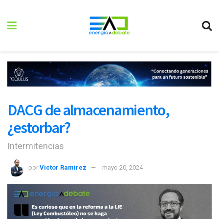
DACG de almacenamiento,
¿estorbar?
Intermitencias
por
Víctor Ramírez
mayo 20, 2024