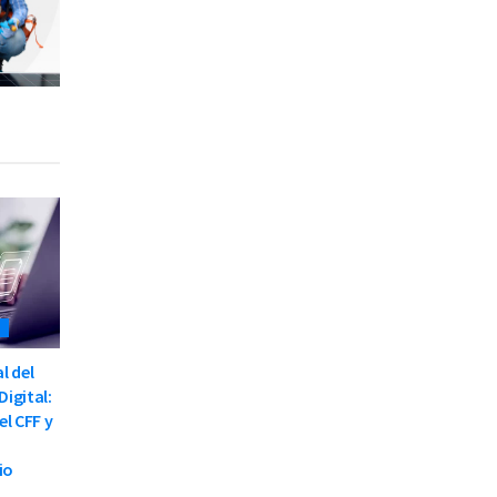
S
l del
Digital:
el CFF y
io