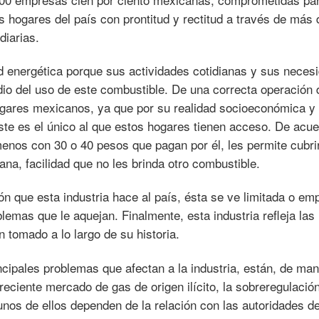
os hogares del país con prontitud y rectitud a través de más 
diarias.
d energética porque sus actividades cotidianas y sus neces
io del uso de este combustible. De una correcta operación 
ares mexicanos, ya que por su realidad socioeconómica y 
éste es el único al que estos hogares tienen acceso. De acu
menos con 30 o 40 pesos que pagan por él, les permite cubri
a, facilidad que no les brinda otro combustible.
ón que esta industria hace al país, ésta se ve limitada o e
lemas que le aquejan. Finalmente, esta industria refleja las
 tomado a lo largo de su historia.
incipales problemas que afectan a la industria, están, de ma
creciente mercado de gas de origen ilícito, la sobreregulación
gunos de ellos dependen de la relación con las autoridades de