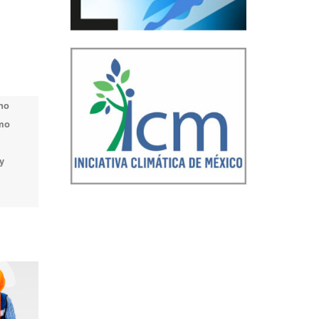
 no
omo
y