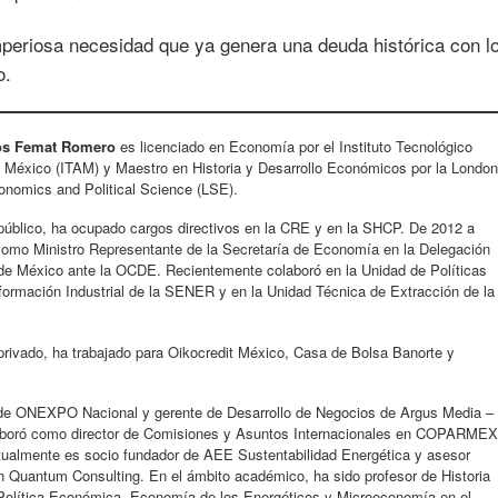
mperiosa necesidad que ya genera una deuda histórica con l
o.
los Femat Romero
es licenciado en Economía por el Instituto Tecnológico
México (ITAM) y Maestro en Historia y Desarrollo Económicos por la Londo
onomics and Political Science (LSE).
 público, ha ocupado cargos directivos en la CRE y en la SHCP. De 2012 a
como Ministro Representante de la Secretaría de Economía en la Delegación
e México ante la OCDE. Recientemente colaboró en la Unidad de Políticas
sformación Industrial de la SENER y en la Unidad Técnica de Extracción de la
 privado, ha trabajado para Oikocredit México, Casa de Bolsa Banorte y
.
 de ONEXPO Nacional y gerente de Desarrollo de Negocios de Argus Media –
boró como director de Comisiones y Asuntos Internacionales en COPARME
tualmente es socio fundador de AEE Sustentabilidad Energética y asesor
 Quantum Consulting. En el ámbito académico, ha sido profesor de Historia
olítica Económica, Economía de los Energéticos y Microeconomía en el