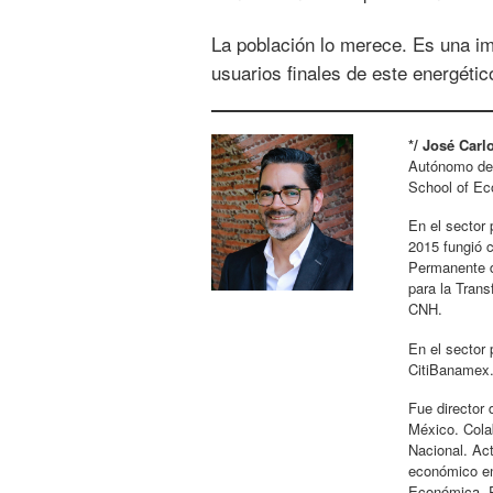
La población lo merece. Es una i
usuarios finales de este energétic
*/ José Car
Autónomo de 
School of Ec
En el sector
2015 fungió 
Permanente d
para la Tran
CNH.
En el sector
CitiBanamex
Fue director
México. Cola
Nacional. Ac
económico en
Económica, P