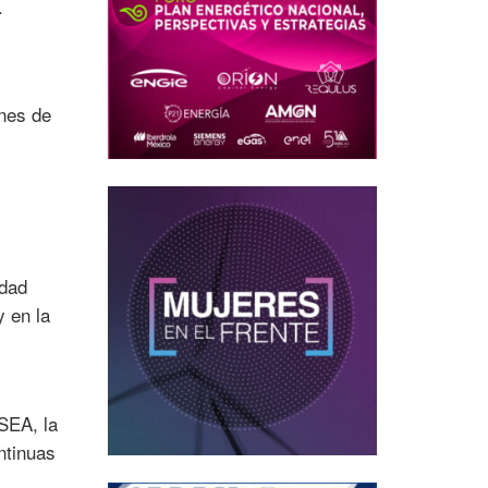
.
enes de
idad
y en la
ASEA, la
ntinuas