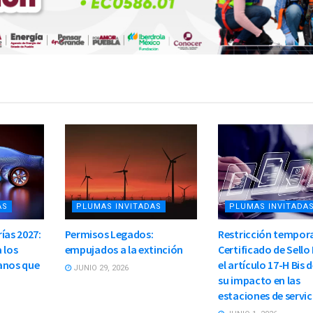
AS
PLUMAS INVITADAS
PLUMAS INVITADA
ías 2027:
Permisos Legados:
Restricción tempora
 los
empujados a la extinción
Certificado de Sello 
anos que
el artículo 17-H Bis d
JUNIO 29, 2026
su impacto en las
estaciones de servic