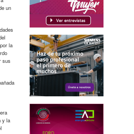
de un
idades
del
por la
erdo
r sus
mpañada
nera
 y la
l