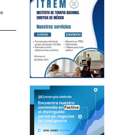
os
n
X