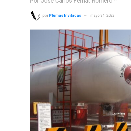
Por José Carlos Femat Romero *
por
Plumas Invitadas
mayo 31, 2023