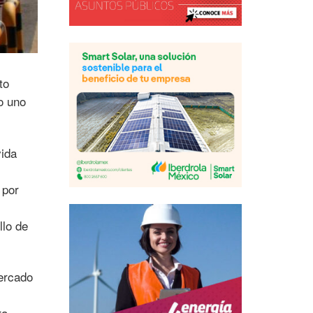
to
o uno
vida
 por
llo de
mercado
ra