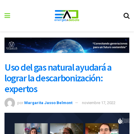
Uso del gas natural ayudará a
lograr la descarbonización:
expertos
por
Margarita Jasso Belmont
noviembre 17, 2022