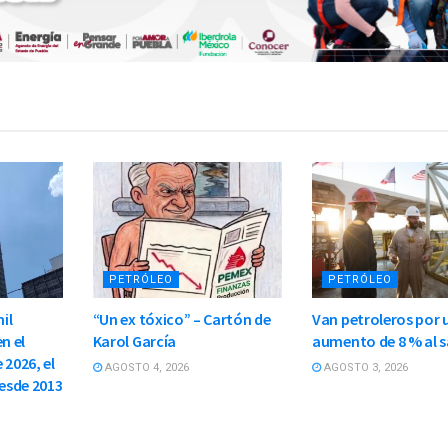
PETRÓLEO
PETRÓLEO
il
“Un ex tóxico” – Cartón de
Van petroleros por 
n el
Karol García
aumento de 8 % al s
 2026, el
AGOSTO 4, 2026
AGOSTO 3, 2026
esde 2013