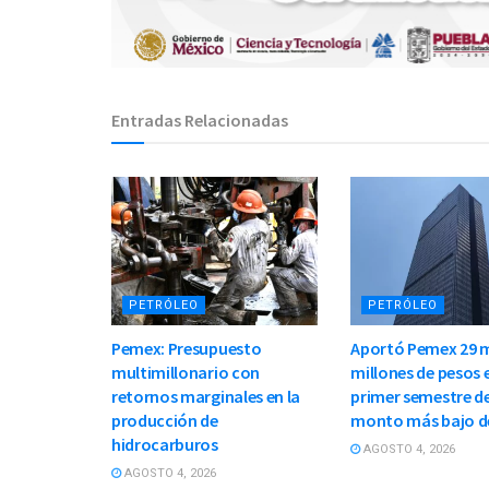
Entradas Relacionadas
PETRÓLEO
PETRÓLEO
Pemex: Presupuesto
Aportó Pemex 29 m
multimillonario con
millones de pesos e
retornos marginales en la
primer semestre de
producción de
monto más bajo d
hidrocarburos
AGOSTO 4, 2026
AGOSTO 4, 2026