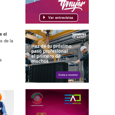
e el
s de la
s