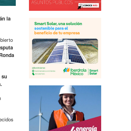
án la
bierto
isputa
 Ronda
 su
.
n
ecidos