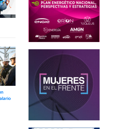
un
alario