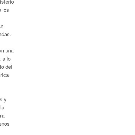
isferio
 los
an
adas.
an una
 a lo
io del
rica
s y
la
ra
enos