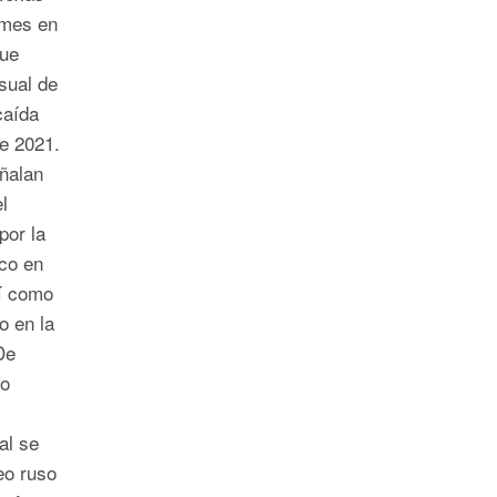
 mes en
que
sual de
caída
e 2021.
eñalan
l
por la
co en
í como
o en la
De
do
al se
eo ruso