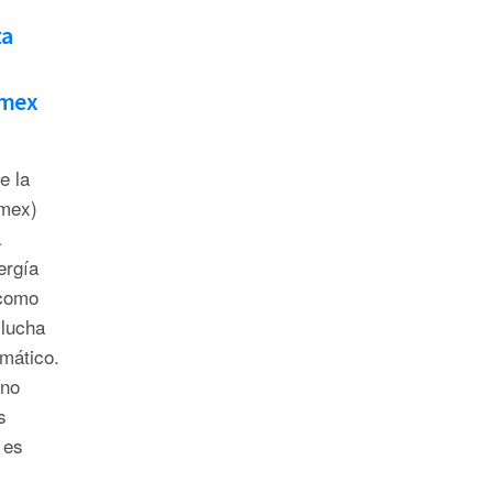
ta
rmex
e la
mex)
a
ergía
 como
 lucha
imático.
 no
s
 es