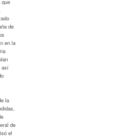
a que
s
izado
paña de
os
n en la
ria
plan
 así
do
e la
didas,
de
eral de
isó el