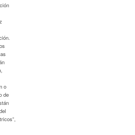
ción
z
,
ción.
los
yas
án
n,
n o
o de
stán
del
ricos”,