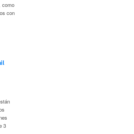
n, como
ros con
il
están
os
nes
e 3