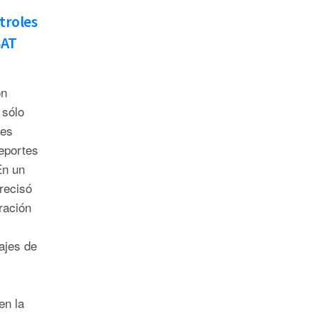
troles
SAT
ón
 sólo
tes
eportes
En un
recisó
ración
ajes de
en la