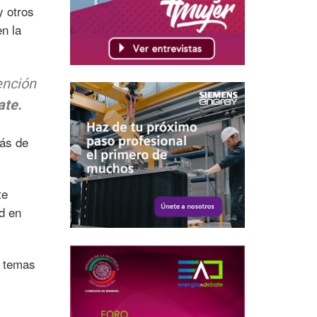
y otros
n la
ención
ate.
ás de
te
ad en
s temas