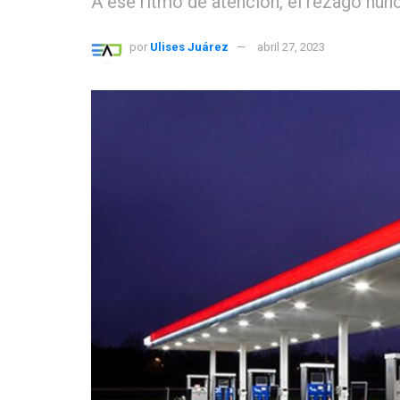
A ese ritmo de atención, el rezago nun
por
Ulises Juárez
abril 27, 2023