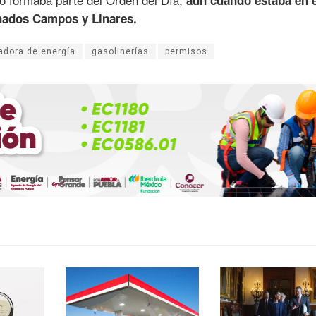
aun cuando estaba en e
onados Campos y Linares.
adora de energía
gasolinerías
permisos