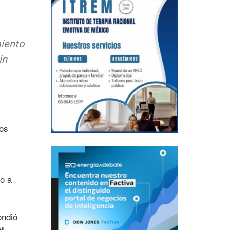
miento
in
dos
o a
ondió