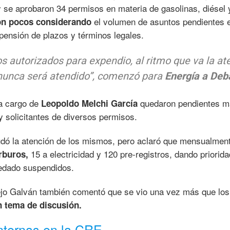
 se aprobaron 34 permisos en materia de gasolinas, diésel 
el volumen de asuntos pendientes e
on pocos considerando
nsión de plazos y términos legales.
s autorizados para expendio, al ritmo que va la at
nunca será atendido”,
comenzó para
Energía a Deb
 a cargo de
quedaron pendientes m
Leopoldo Melchi García
 solicitantes de diversos permisos.
udó la atención de los mismos, pero aclaró que mensualmen
15 a electricidad y 120 pre-registros, dando priorid
rburos,
edado suspendidos.
lejo Galván también comentó que se vio una vez más que lo
n tema de discusión.
internas en la CRE