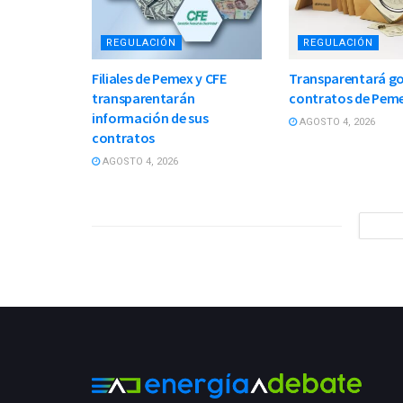
REGULACIÓN
REGULACIÓN
Filiales de Pemex y CFE
Transparentará g
transparentarán
contratos de Peme
información de sus
AGOSTO 4, 2026
contratos
AGOSTO 4, 2026