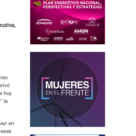
cutiva,
rreo
erivó
de hoy
” la
vez en
ereses