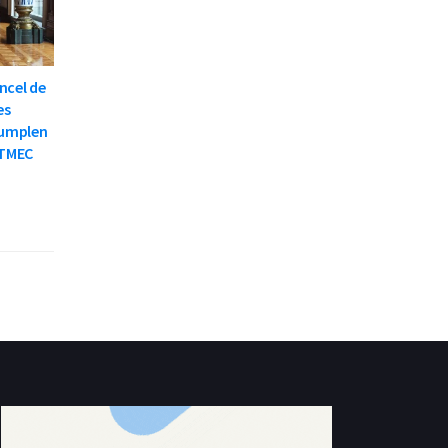
ncel de
es
cumplen
 TMEC