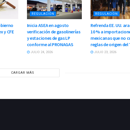
REGULACIÓN
REGULACIÓN
obierno
Inicia ASEA en agosto
Refrenda EE. UU. ara
x y CFE
verificación de gasolinerías
10 % a importacion
y estaciones de gas LP
mexicanas que no 
conforme al PRONAGAS
reglas de origen del
JULIO 24, 2026
JULIO 23, 2026
CARGAR MÁS