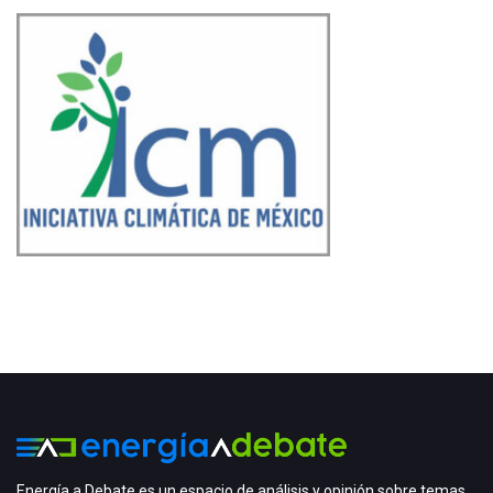
Energía a Debate es un espacio de análisis y opinión sobre temas