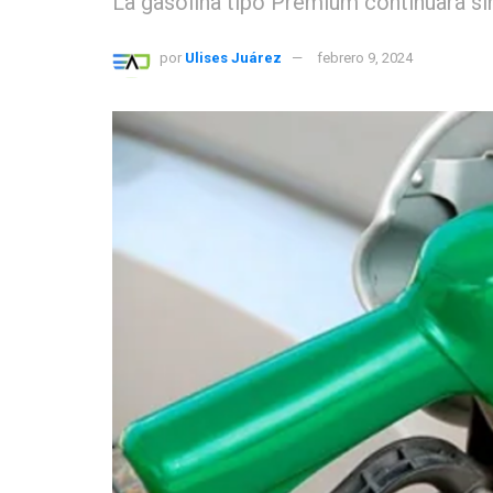
La gasolina tipo Premium continuará sin
por
Ulises Juárez
febrero 9, 2024