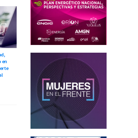
ad,
o en
ierte
al