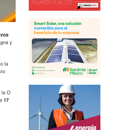
avos
agna y
o la
sto
 la O
 a
17