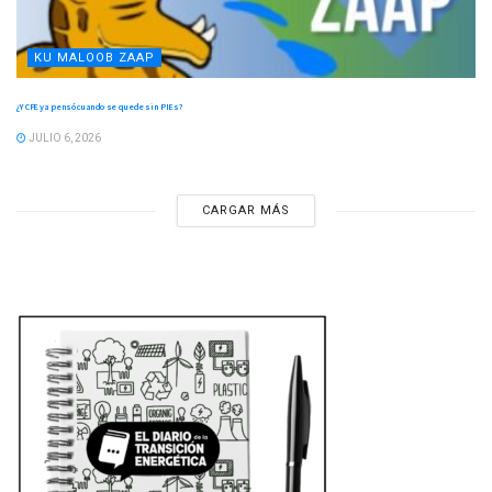
KU MALOOB ZAAP
¿Y CFE ya pensó cuando se quede sin PIEs?
JULIO 6, 2026
CARGAR MÁS