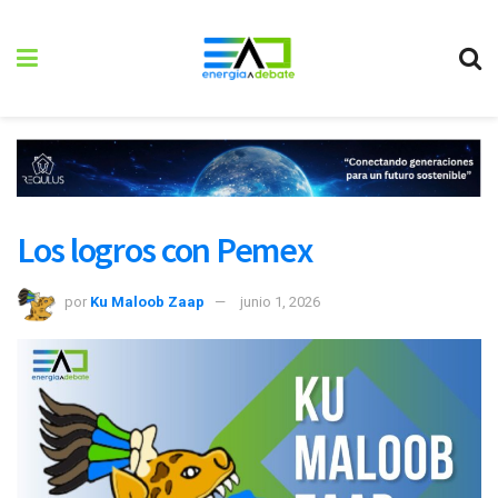
Los logros con Pemex
por
Ku Maloob Zaap
junio 1, 2026