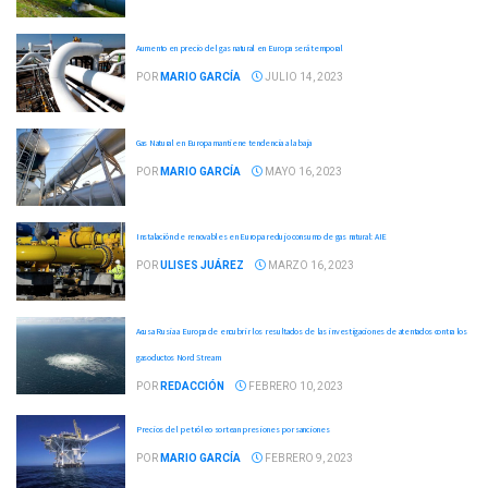
Aumento en precio del gas natural en Europa será temporal
POR
MARIO GARCÍA
JULIO 14, 2023
Gas Natural en Europa mantiene tendencia a la baja
POR
MARIO GARCÍA
MAYO 16, 2023
Instalación de renovables en Europa redujo consumo de gas natural: AIE
POR
ULISES JUÁREZ
MARZO 16, 2023
Acusa Rusia a Europa de encubrir los resultados de las investigaciones de atentados contra los
gasoductos Nord Stream
POR
REDACCIÓN
FEBRERO 10, 2023
Precios del petróleo sortean presiones por sanciones
POR
MARIO GARCÍA
FEBRERO 9, 2023