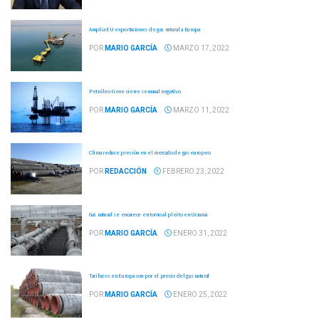
Amplia EU exportaciones de gas natural a Europa
POR
MARIO GARCÍA
MARZO 17, 2022
Petróleo tiene cierre semanal negativo
POR
MARIO GARCÍA
MARZO 11, 2022
Clima reduce presión en el mercado de gas europeo
POR
REDACCIÓN
FEBRERO 23, 2022
Gas natural se encarece en torno al pleito en Ucrania
POR
MARIO GARCÍA
ENERO 31, 2022
Tarifazos en Europa son por el precio del gas natural
POR
MARIO GARCÍA
ENERO 25, 2022