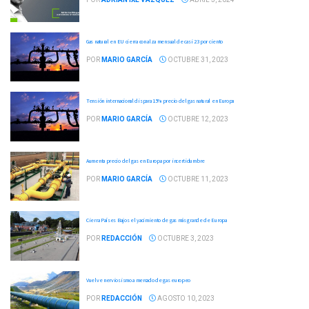
Gas natural en EU cierra con alza mensual de casi 23 por ciento
POR
MARIO GARCÍA
OCTUBRE 31, 2023
Tensión internacional dispara 15% precio del gas natural en Europa
POR
MARIO GARCÍA
OCTUBRE 12, 2023
Aumenta precio del gas en Europa por incertidumbre
POR
MARIO GARCÍA
OCTUBRE 11, 2023
Cierra Países Bajos el yacimiento de gas más grande de Europa
POR
REDACCIÓN
OCTUBRE 3, 2023
Vuelve nerviosismo a mercado de gas europeo
POR
REDACCIÓN
AGOSTO 10, 2023