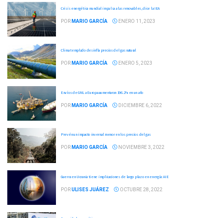
Crisis energética mundial impulsa a las renovables, dice la IEA
POR
MARIO GARCÍA
ENERO 11, 2023
Clima templado desinfla precios del gas natural
POR
MARIO GARCÍA
ENERO 5, 2023
Envíos de GNL a Europa aumentaron 196.2% en un año
POR
MARIO GARCÍA
DICIEMBRE 6, 2022
Prevén un impacto invernal menor en los precios del gas
POR
MARIO GARCÍA
NOVIEMBRE 3, 2022
Guerra en Ucrania tiene implicaciones de largo plazo en energía: AIE
POR
ULISES JUÁREZ
OCTUBRE 28, 2022