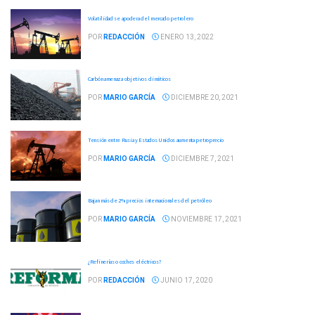
Volatilidad se apodera del mercado petrolero
POR
REDACCIÓN
ENERO 13, 2022
Carbón amenaza objetivos climáticos
POR
MARIO GARCÍA
DICIEMBRE 20, 2021
Tensión entre Rusia y Estados Unidos aumenta petroprecio
POR
MARIO GARCÍA
DICIEMBRE 7, 2021
Bajan más de 2% precios internacionales del petróleo
POR
MARIO GARCÍA
NOVIEMBRE 17, 2021
¿Refinerías o coches eléctricos?
POR
REDACCIÓN
JUNIO 17, 2020