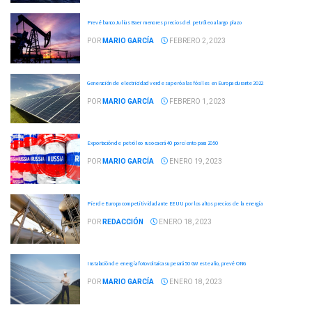
Prevé banco Julius Baer menores precios del petróleo a largo plazo
POR
MARIO GARCÍA
FEBRERO 2, 2023
Generación de electricidad verde superó a las fósiles en Europa durante 2022
POR
MARIO GARCÍA
FEBRERO 1, 2023
Exportación de petróleo ruso caerá 40 por ciento para 2050
POR
MARIO GARCÍA
ENERO 19, 2023
Pierde Europa competitividad ante EEUU por los altos precios de la energía
POR
REDACCIÓN
ENERO 18, 2023
Instalación de energía fotovoltaica superará 50 GW este año, prevé ONG
POR
MARIO GARCÍA
ENERO 18, 2023