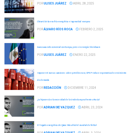
POR
ULISES JUÁREZ
ABRIL 28, 2025
China-USA: Guerra fría energética e ingenuidad europea
POR
ÁLVARO RÍOS ROCA
FEBRERO 2, 2025
Avanza acuerdo comercial con Europa, pero sin energía: Sheinbaum
POR
ULISES JUÁREZ
ENERO 22, 2025
Impone UE nuevas sanciones sobre petróleo ruso; OPEP reduce expectativa de crecimiento
de demanda
POR
REDACCIÓN
DICIEMBRE 11, 2024
¿La hipocresía o la necesidad de la Unión Europea frente a Rusia?
POR
ADRIAN IXE VAZQUEZ
ABRIL 23, 2024
El legado energético de Qatar: Más allá del mundial de fútbol
POR
ADRIAN IXE VAZQUEZ
ABRIL 3, 2024