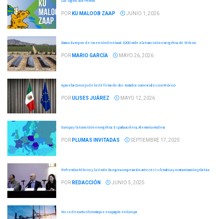
Los logros con Pemex
POR
KU MALOOB ZAAP
JUNIO 1, 2026
Banco Europeo de Inversión destinará 3,000 mde a la transición energética de México
POR
MARIO GARCÍA
MAYO 26, 2026
Aprueba Consejo de la UE firma de dos tratados comerciales con México
POR
ULISES JUÁREZ
MAYO 12, 2026
Europa y la transición energética: España acelera, Alemania modera
POR
PLUMAS INVITADAS
SEPTIEMBRE 17, 2025
Refrendan México y la Unión Europea cooperación ante crisis climática y contaminación plástica
POR
REDACCIÓN
JUNIO 5, 2025
No se descarta ciberataque en apagón en Europa