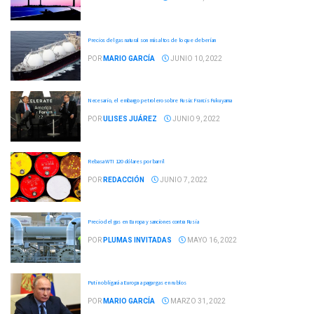
Precios del gas natural son más altos de lo que deberían
POR
MARIO GARCÍA
JUNIO 10, 2022
Necesario, el embargo petrolero sobre Rusia: Francis Fukuyama
POR
ULISES JUÁREZ
JUNIO 9, 2022
Rebasa WTI 120 dólares por barril
POR
REDACCIÓN
JUNIO 7, 2022
Precio del gas en Europa y sanciones contra Rusia
POR
PLUMAS INVITADAS
MAYO 16, 2022
Putin obligará a Europa a pagar gas en rublos
POR
MARIO GARCÍA
MARZO 31, 2022