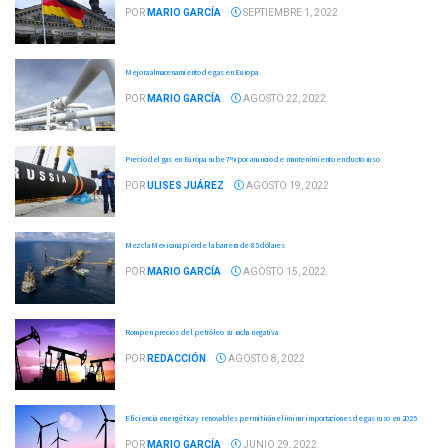
POR
MARIO GARCÍA
SEPTIEMBRE 1, 2022
Mejora almacenamiento de gas en Europa
POR
MARIO GARCÍA
AGOSTO 22, 2022
Precio del gas en Europa sube 7% por anuncio de mantenimiento en ducto ruso
POR
ULISES JUÁREZ
AGOSTO 19, 2022
Mezcla Mexicana pierde la barrera de 85 dólares
POR
MARIO GARCÍA
AGOSTO 15, 2022
Rompen precios del petróleo su racha negativa
POR
REDACCIÓN
AGOSTO 8, 2022
Eficiencia energética y renovables permitirán eliminar importaciones de gas ruso en 2025
POR
MARIO GARCÍA
JUNIO 29, 2022