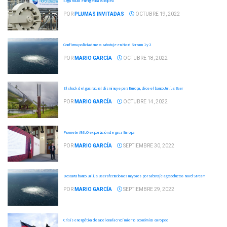
Seguridad energética europea
POR
PLUMAS INVITADAS
OCTUBRE 19, 2022
Confirma policía danesa sabotaje en Nord Stream 1 y 2
POR
MARIO GARCÍA
OCTUBRE 18, 2022
El shock del gas natural disminuye para Europa, dice el banco Julius Baer
POR
MARIO GARCÍA
OCTUBRE 14, 2022
Promete AMLO exportación de gas a Europa
POR
MARIO GARCÍA
SEPTIEMBRE 30, 2022
Descarta banco Julius Baer afectaciones mayores por sabotaje a gasoductos Nord Stream
POR
MARIO GARCÍA
SEPTIEMBRE 29, 2022
Crisis energética desaceleraría crecimiento económico europeo