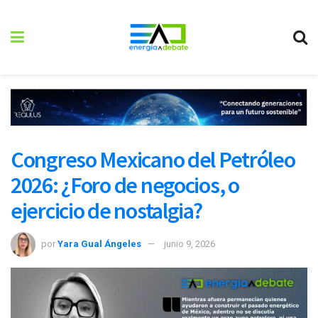
Congreso Mexicano del Petróleo
2026: ¿Foro de negocios, o
ejercicio de nostalgia?
por
Yara Gual Ángeles
junio 9, 2026