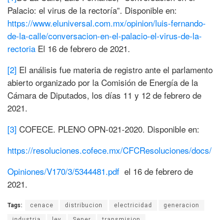
Palacio: el virus de la rectoría”. Disponible en:
https://www.eluniversal.com.mx/opinion/luis-fernando-
de-la-calle/conversacion-en-el-palacio-el-virus-de-la-
rectoria
El 16 de febrero de 2021.
[2]
El análisis fue materia de registro ante el parlamento
abierto organizado por la Comisión de Energía de la
Cámara de Diputados, los días 11 y 12 de febrero de
2021.
[3]
COFECE. PLENO OPN-021-2020. Disponible en:
https://resoluciones.cofece.mx/CFCResoluciones/docs/
Opiniones/V170/3/5344481.pdf
el 16 de febrero de
2021.
Tags:
cenace
distribucion
electricidad
generacion
industria
ley
Sener
transmision