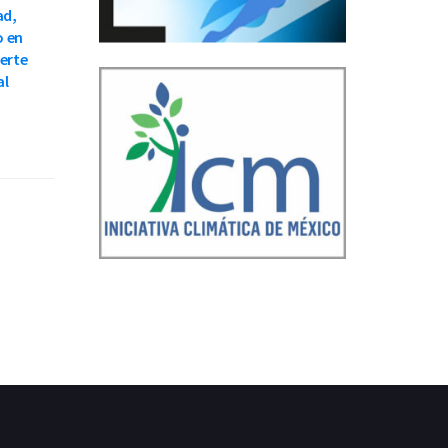
ad,
o en
ierte
al