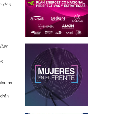
e den
itar
os
minutos
odrán