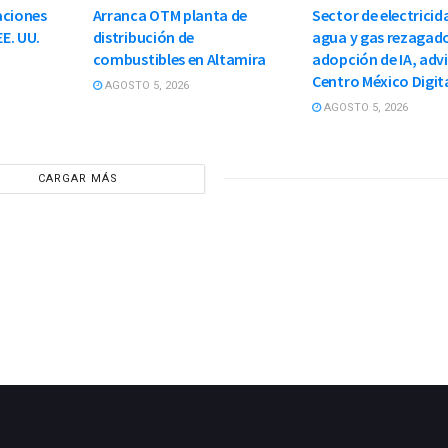
aciones
Arranca OTM planta de
Sector de electricid
EE. UU.
distribución de
agua y gas rezagad
combustibles en Altamira
adopción de IA, adv
Centro México Digit
AGOSTO 5, 2026
AGOSTO 5, 2026
CARGAR MÁS