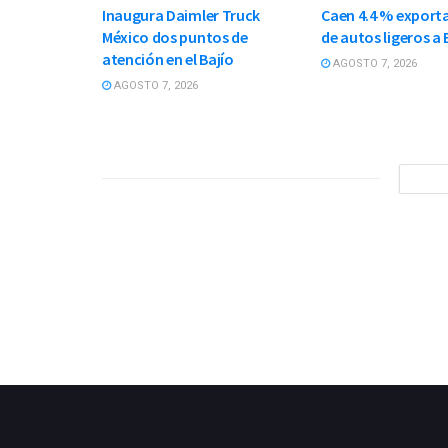
Inaugura Daimler Truck
Caen 4.4 % export
México dos puntos de
de autos ligeros a 
atención en el Bajío
AGOSTO 7, 2026
AGOSTO 7, 2026