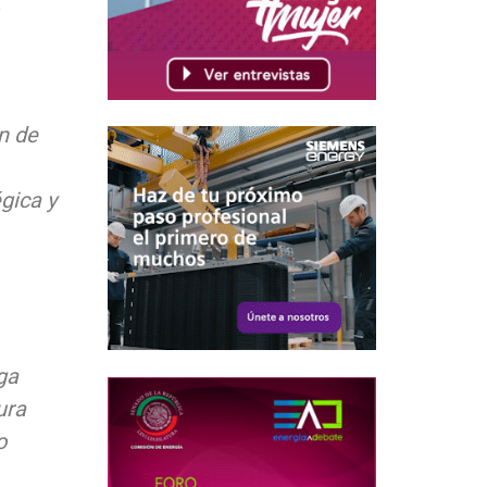
n de
gica y
ga
ura
o