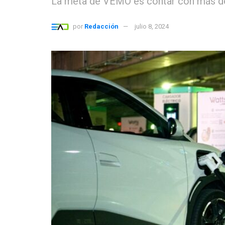
La meta de VEMO es contar con más de m
por
Redacción
julio 8, 2024