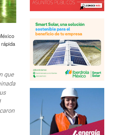
 México
 rápida
ón que
minada
sus
d
icaron