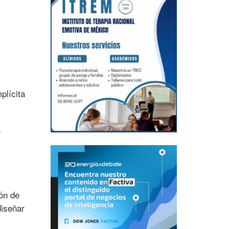
plícita
-
ón de
diseñar