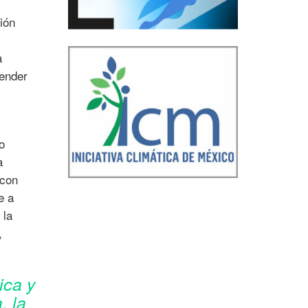
ión
a
pender
o
a
 con
e a
 la
,
ica y
, la