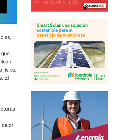
bles,
a
s que
lican
 física,
s. El
ucturas
:
 calor