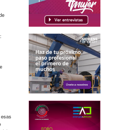
de
:
de
, esas
e