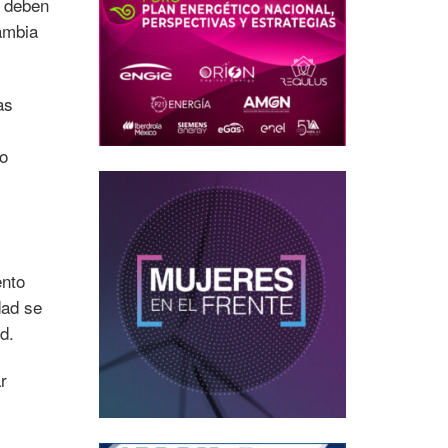
e deben
cambia
as
no
ento
dad se
d.
r