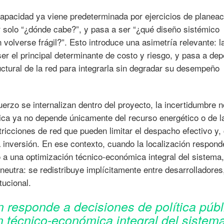
apacidad ya viene predeterminada por ejercicios de planeac
er solo “¿dónde cabe?”, y pasa a ser “¿qué diseño sistémico
 volverse frágil?”. Esto introduce una asimetría relevante: l
er el principal determinante de costo y riesgo, y pasa a de
uctural de la red para integrarla sin degradar su desempeño
erzo se internalizan dentro del proyecto, la incertidumbre n
ica ya no depende únicamente del recurso energético o de l
stricciones de red que pueden limitar el despacho efectivo y,
la inversión. En ese contexto, cuando la localización respond
o a una optimización técnico-económica integral del sistema,
neutra: se redistribuye implícitamente entre desarrolladores
tucional.
n responde a decisiones de política públ
 técnico-económica integral del sistema