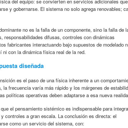
física del equipo: se convierten en servicios adicionales qu
icarse y gobernarse. El sistema no solo agrega renovables; 
ominante no es la falla de un componente, sino la falla de l
os, responsabilidades difusas, controles con dinámicas
ntos fabricantes interactuando bajo supuestos de modelado 
í ni con la dinámica física real de la red.
espuesta diseñada
ansición es el paso de una física inherente a un comportami
a, la frecuencia varía más rápido y los márgenes de estabili
las políticas operativas deben adaptarse a esa nueva realida
o que el pensamiento sistémico es indispensable para integra
y controles a gran escala. La conclusión es directa: el
arse como un servicio del sistema, con: