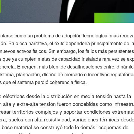
sentarse como un problema de adopción tecnológica: más renova
. Bajo esa narrativa, el éxito dependería principalmente de l
nuevos activos físicos. Sin embargo, los fallos más persistente
s que ya cumplen metas de capacidad instalada rara vez se exp
oncreta. Emergen, más bien, de desalineaciones entre: dinámica
sistema, planeación, diseño de mercado e incentivos regulatorio
 que el sistema perdió coherencia física.
 eléctricas desde la distribución en media tensión hasta la
n alta y extra-alta tensión fueron concebidas como infraestr
vesar territorios complejos y soportar condiciones extremas
vera, suelos con alta resistividad, variaciones térmicas desde
sa base material se construyó todo lo demás: esquemas de