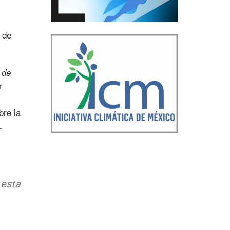
 de
 de
r
bre la
.
 esta