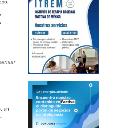
zgo.
y
s,
pensar
s, un
.