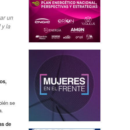
ar un
y la
os,
bién se
a.
as de