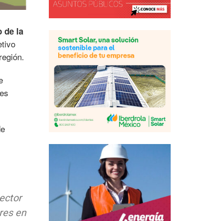
 de la
etivo
región.
e
 es
de
ector
res en