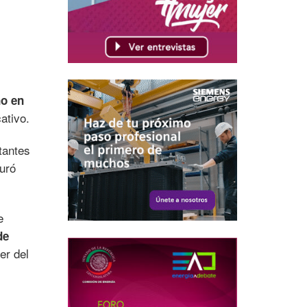
no en
ativo.
tantes
guró
e
de
er del