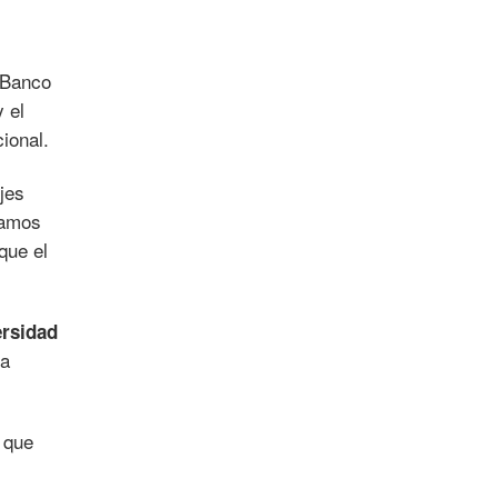
l Banco
 el
ional.
jes
samos
que el
ersidad
la
 que