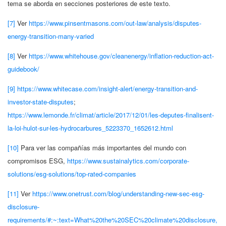
tema se aborda en secciones posteriores de este texto.
[7]
Ver
https://www.pinsentmasons.com/out-law/analysis/disputes-
energy-transition-many-varied
[8]
Ver
https://www.whitehouse.gov/cleanenergy/inflation-reduction-act-
guidebook/
[9]
https://www.whitecase.com/insight-alert/energy-transition-and-
investor-state-disputes
;
https://www.lemonde.fr/climat/article/2017/12/01/les-deputes-finalisent-
la-loi-hulot-sur-les-hydrocarbures_5223370_1652612.html
[10]
Para ver las compañías más importantes del mundo con
compromisos ESG,
https://www.sustainalytics.com/corporate-
solutions/esg-solutions/top-rated-companies
[11]
Ver
https://www.onetrust.com/blog/understanding-new-sec-esg-
disclosure-
requirements/#:~:text=What%20the%20SEC%20climate%20disclosure,