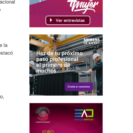
acional
o
e la
estacó
o,