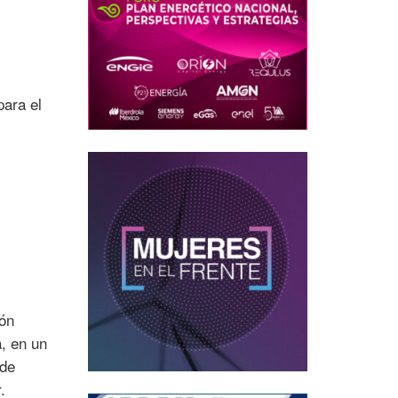
para el
ión
, en un
 de
.