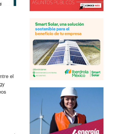
ntre el
gy
eos