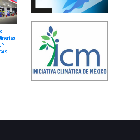
to
linerías
LP
GAS