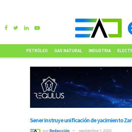
PETRÓLEO
GAS NATURAL
INDUSTRIA
ELECTR
Sener instruye unificación de yacimiento Z
por
Redacción
septiembre 1, 2020