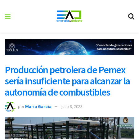
Producción petrolera de Pemex
sería insuficiente para alcanzar la
autonomía de combustibles
por
Mario García
julio 3, 2023