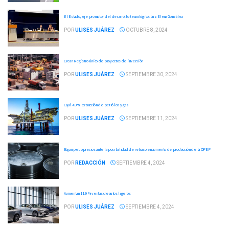
El Estado, eje promotor del desarrollo tecnológico: Luz Elena González
POR
ULISES JUÁREZ
OCTUBRE 8, 2024
Crean Registro único de proyectos de inversión
POR
ULISES JUÁREZ
SEPTIEMBRE 30, 2024
Cayó 4.9 % extracción de petróleo y gas
POR
ULISES JUÁREZ
SEPTIEMBRE 11, 2024
Bajan petroprecios ante la posibilidad de retraso en aumento de producción de la OPEP
POR
REDACCIÓN
SEPTIEMBRE 4, 2024
Aumentan 11.9 % ventas de autos ligeros
POR
ULISES JUÁREZ
SEPTIEMBRE 4, 2024