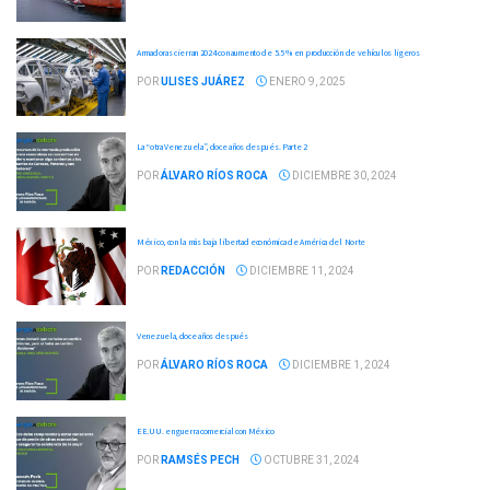
Armadoras cierran 2024 con aumento de 5.5 % en producción de vehículos ligeros
POR
ULISES JUÁREZ
ENERO 9, 2025
La “otra Venezuela”, doce años después. Parte 2
POR
ÁLVARO RÍOS ROCA
DICIEMBRE 30, 2024
México, con la más baja libertad económica de América del Norte
POR
REDACCIÓN
DICIEMBRE 11, 2024
Venezuela, doce años después
POR
ÁLVARO RÍOS ROCA
DICIEMBRE 1, 2024
EE.UU. en guerra comercial con México
POR
RAMSÉS PECH
OCTUBRE 31, 2024