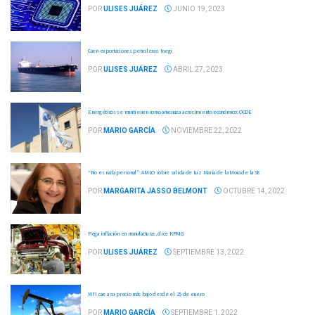
POR
ULISES JUÁREZ
JUNIO 19, 2023
Caen exportaciones petroleras: Inegi
POR
ULISES JUÁREZ
ABRIL 27, 2023
Energéticos se mantienen como amenaza a crecimiento económico: OCDE
POR
MARIO GARCÍA
NOVIEMBRE 22, 2022
“No es nada personal”: AMLO sobre salida de Luz María de la Mora de la SE
POR
MARGARITA JASSO BELMONT
OCTUBRE 14, 2022
Pega inflación en manufacturas, dice KPMG
POR
ULISES JUÁREZ
SEPTIEMBRE 13, 2022
WTI cae a su precio más bajo desde el 25 de enero
POR
MARIO GARCÍA
SEPTIEMBRE 1, 2022