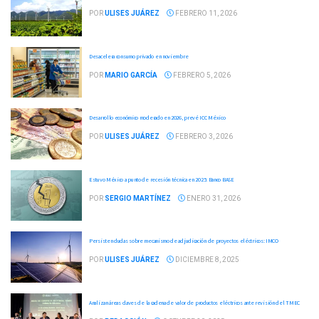
POR
ULISES JUÁREZ
FEBRERO 11, 2026
Desacelera consumo privado en noviembre
POR
MARIO GARCÍA
FEBRERO 5, 2026
Desarrollo económico moderado en 2026, prevé ICC México
POR
ULISES JUÁREZ
FEBRERO 3, 2026
Estuvo México a punto de recesión técnica en 2025: Banco BASE
POR
SERGIO MARTÍNEZ
ENERO 31, 2026
Persisten dudas sobre mecanismo de adjudicación de proyectos eléctricos: IMCO
POR
ULISES JUÁREZ
DICIEMBRE 8, 2025
Analizan áreas claves de la cadena de valor de productos eléctricos ante revisión del TMEC