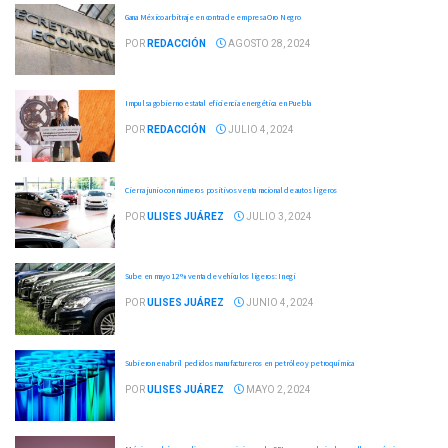
Gana México arbitraje en contra de empresa Oro Negro
POR
REDACCIÓN
AGOSTO 28, 2024
Impulsa gobierno estatal eficiencia energética en Puebla
POR
REDACCIÓN
JULIO 4, 2024
Cierra junio con números positivos venta nacional de autos ligeros
POR
ULISES JUÁREZ
JULIO 3, 2024
Sube en mayo 12 % venta de vehículos ligeros: Inegi
POR
ULISES JUÁREZ
JUNIO 4, 2024
Subieron en abril pedidos manufactureros en petróleo y petroquímica
POR
ULISES JUÁREZ
MAYO 2, 2024