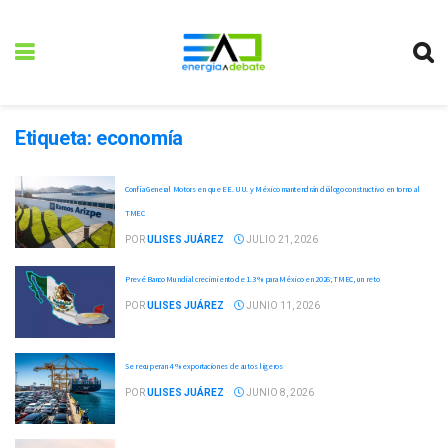
Etiqueta:
economía
Confía General Motors en que EE. UU. y México mantendrán diálogo constructivo en torno al
TMEC
POR
ULISES JUÁREZ
JULIO 21, 2026
Prevé Banco Mundial crecimiento de 1.3 % para México en 2026; TMEC, un reto
POR
ULISES JUÁREZ
JUNIO 11, 2026
Se recuperan 4 % exportaciones de autos ligeros
POR
ULISES JUÁREZ
JUNIO 8, 2026