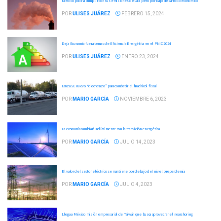
México podría cumplir con sus emisiones de GEI pero por bajo desarrollo económico
POR
ULISES JUÁREZ
FEBRERO 15, 2024
Deja Economía fuera temas de Eficiencia Energética en el PNIC 2024
POR
ULISES JUÁREZ
ENERO 23, 2024
Lanza SE nuevo “decretazo” para combatir el huachicol fiscal
POR
MARIO GARCÍA
NOVIEMBRE 6, 2023
La economía cambiará radicalmente con la transición energética
POR
MARIO GARCÍA
JULIO 14, 2023
El valor del sector eléctrico se mantiene por debajo del nivel prepandemia
POR
MARIO GARCÍA
JULIO 4, 2023
Llega a México misión empresarial de Taiwán que busca aprovechar el nearshoring