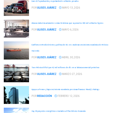
Caen 21 % producción y exportación de vehículos pesados
POR
ULISES JUÁREZ
MAYO 13, 2026
Alcanza industria automotriz ventas históricas que superan los 500 mil vehículos ligeros
POR
ULISES JUÁREZ
MAYO 6, 2026
Conflicto en Medio Oriente y política de EE. UU. moderan crecimiento económico de México:
Hacienda
POR
ULISES JUÁREZ
ABRIL 30, 2026
Tuvo México déficit por 4.2 mil millones de dls en su balanza comercial petrolera
POR
ULISES JUÁREZ
MARZO 27, 2026
Apoyos a Pemex y bajo crecimiento económico presionan finanzas: Moody’s Ratings
POR
REDACCIÓN
FEBRERO 12, 2026
Hay 30 proyectos energéticos vinculados al Plan México: Economía