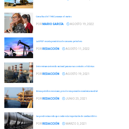
Consultas del TMEC arrancan el martes
POR
MARIO GARCÍA
AGOSTO 19, 2022
La OPEP recorta pronóstico de consumo petrolero
POR
REDACCIÓN
AGOSTO 11, 2022
Determinan contenido nacional para nuevas centrales eléctricas
POR
REDACCIÓN
AGOSTO 19, 2021
Brinca petróleo mexicano; prevén recuperación económica mundial
POR
REDACCIÓN
JUNIO 25, 2021
Suspenden Acuerdo que endurecía importación de combustibles
POR
REDACCIÓN
MARZO 3, 2021