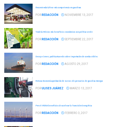
Recomienda Cofece más competencia en gasolinas
POR
REDACCIÓN
NOVIEMBRE 13, 2017
Tendría México más beneficios económicos con política verde
POR
REDACCIÓN
SEPTIEMBRE 22, 2017
Desoye Sener; publica Acuerdo sobre importación de combustibles
POR
REDACCIÓN
AGOSTO 29, 2017
Retrasa Economía aprobación de nuevos dispensarios de gasolina: Amegas
POR
ULISES JUÁREZ
MARZO 13, 2017
Prevé IRENA beneficios de acelerar la Transición Energética
POR
REDACCIÓN
FEBRERO 3, 2017