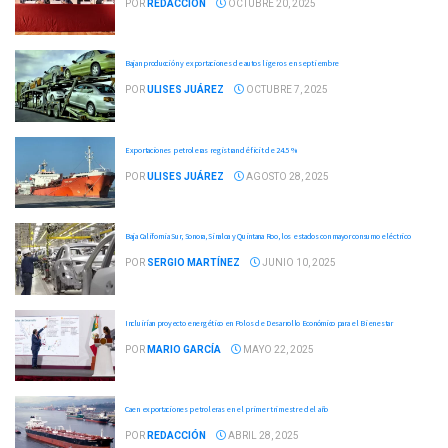
POR
REDACCIÓN
OCTUBRE 20, 2025
Bajan producción y exportaciones de autos ligeros en septiembre
POR
ULISES JUÁREZ
OCTUBRE 7, 2025
Exportaciones petroleras registran déficit de 24.5 %
POR
ULISES JUÁREZ
AGOSTO 28, 2025
Baja California Sur, Sonora, Sinaloa y Quintana Roo, los estados con mayor consumo eléctrico
POR
SERGIO MARTÍNEZ
JUNIO 10, 2025
Incluirían proyecto energético en Polos de Desarrollo Económico para el Bienestar
POR
MARIO GARCÍA
MAYO 22, 2025
Caen exportaciones petroleras en el primer trimestre del año
POR
REDACCIÓN
ABRIL 28, 2025