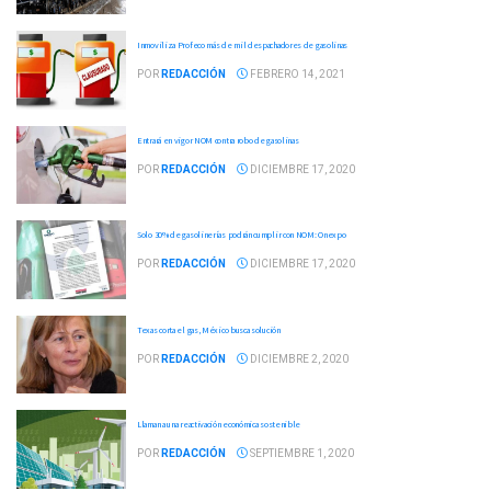
Inmoviliza Profeco más de mil despachadores de gasolinas
POR
REDACCIÓN
FEBRERO 14, 2021
Entrará en vigor NOM contra robo de gasolinas
POR
REDACCIÓN
DICIEMBRE 17, 2020
Solo 30% de gasolinerías podrán cumplir con NOM: Onexpo
POR
REDACCIÓN
DICIEMBRE 17, 2020
Texas corta el gas, México busca solución
POR
REDACCIÓN
DICIEMBRE 2, 2020
Llaman a una reactivación económica sostenible
POR
REDACCIÓN
SEPTIEMBRE 1, 2020