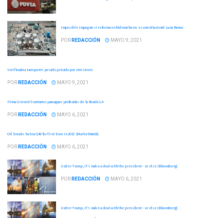
Imposible impugnar si reforma en hidrocarburos es constitucional: Luna Ramos
POR
REDACCIÓN
MAYO 9, 2021
Verificarán a transporte pesado privado por emisiones
POR
REDACCIÓN
MAYO 9, 2021
Firma Sierra Oil contratos para aguas profundas de la Ronda 1.4
POR
REDACCIÓN
MAYO 6, 2021
Oil breaks below $49 for first time in 2017 (MarketWatch)
POR
REDACCIÓN
MAYO 6, 2021
Under Trump, it's make a deal with the president – or else (Bloomberg)
POR
REDACCIÓN
MAYO 6, 2021
Under Trump, it's make a deal with the president – or else (Bloomberg)