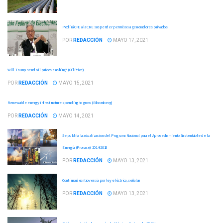
Pedirá CFE a la CRE suspender permisos a generadores privados
POR
REDACCIÓN
MAYO 17, 2021
Will Trump send oil prices crashing? (OilPrice)
POR
REDACCIÓN
MAYO 15, 2021
Renewable energy infrastructure spending to grow (Bloomberg)
POR
REDACCIÓN
MAYO 14, 2021
Se publica la actualizacion del Programa Nacional para el Aprovechamiento Sustentable de la
Energía (Pronase) 2014-2018
POR
REDACCIÓN
MAYO 13, 2021
Continuará controversia por ley eléctrica, señalan
POR
REDACCIÓN
MAYO 13, 2021