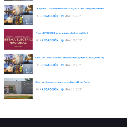
Trump calls U.S.-Mexico trade one-sided, here's the reality (MarketWatch)
POR
REDACCIÓN
MAYO 4, 2021
Prevé el PRODESEN menor consumo eléctrico por COVID
POR
REDACCIÓN
MAYO 3, 2021
Canada faces era of pipeline abundance after Keystone XL move (World Oil)
POR
REDACCIÓN
MAYO 2, 2021
Observan elevadas emisiones de metano en Nuevo Pemex
POR
REDACCIÓN
MAYO 1, 2021