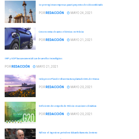
Se prerregistran empresas para 6 proyectos de ciclo combinado
POR
REDACCIÓN
MAYO 24, 2021
Crecen ventas de autos eléctricos en México
POR
REDACCIÓN
MAYO 21, 2021
IMP y UOP buscan comercializar desarrollos tecnológicos
POR
REDACCIÓN
MAYO 21, 2021
Incluyen en Plan de Infraestructura planta de GNL de IEnova
POR
REDACCIÓN
MAYO 20, 2021
Deficiente desempeño de México en acciones climáticas
POR
REDACCIÓN
MAYO 20, 2021
Fallece el ingeniero petrolero Eduardo Barrueta Zenteno