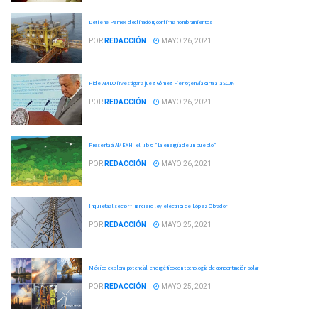
Detiene Pemex declinación; confirma nombramientos
POR
REDACCIÓN
MAYO 26, 2021
Pide AMLO investigar a juez Gómez Fierro; envía carta a la SCJN
POR
REDACCIÓN
MAYO 26, 2021
Presentará AMEXHI el libro "La energía de un pueblo"
POR
REDACCIÓN
MAYO 26, 2021
Inquieta al sector financiero ley eléctrica de López Obrador
POR
REDACCIÓN
MAYO 25, 2021
México explora potencial energético con tecnología de concentración solar
POR
REDACCIÓN
MAYO 25, 2021