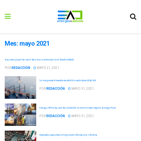
Mes:
mayo 2021
Keystone pipeline won't have to use American steel (MarketWatch
POR
REDACCIÓN
MAYO 31, 2021
Se recuperará demanda mundial de crudo hasta 2026: AIE
POR
REDACCIÓN
MAYO 31, 2021
Energy efficiency rate has to double to meet climate targets (Energy Post)
POR
REDACCIÓN
MAYO 31, 2021
Diputados aprueban en lo general reforma a ley eléctrica