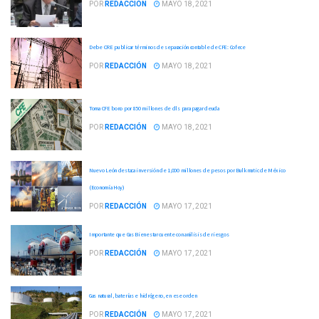
POR
REDACCIÓN
MAYO 18, 2021
Debe CRE publicar términos de separación contable de CFE: Cofece
POR
REDACCIÓN
MAYO 18, 2021
Toma CFE bono por 850 millones de dls para pagar deuda
POR
REDACCIÓN
MAYO 18, 2021
Nuevo León destaca inversión de 1,000 millones de pesos por Bulkmatic de México
(Economía Hoy)
POR
REDACCIÓN
MAYO 17, 2021
Importante que Gas Bienestar cuente con análisis de riesgos
POR
REDACCIÓN
MAYO 17, 2021
Gas natural, baterías e hidrógeno, en ese orden
POR
REDACCIÓN
MAYO 17, 2021