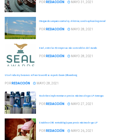
POR
REDACCIÓN
MAYO 31, 2021
Otorgan dos amparos contra ley eléctrica; son de aplicación general
POR
REDACCIÓN
MAYO 28, 2021
Enel, entre las 50 empresas más sostenibles del mundo
POR
REDACCIÓN
MAYO 28, 2021
US oil industry becomes refiner to world as exports boom (Bloomberg
POR
REDACCIÓN
MAYO 28, 2021
No deben implementarse precios máximos de gas LP: Amexgas
POR
REDACCIÓN
MAYO 27, 2021
Establece CRE metodología para precio máximo de gas LP
POR
REDACCIÓN
MAYO 26, 2021