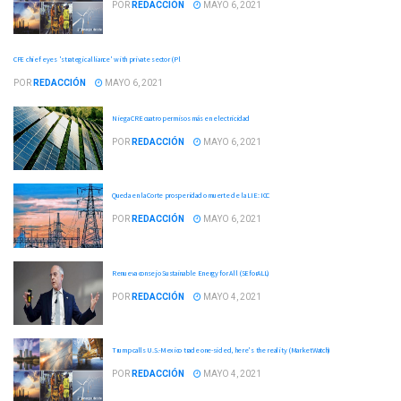
POR
REDACCIÓN
MAYO 6, 2021
CFE chief eyes 'strategic alliance' with private sector (Pl
POR
REDACCIÓN
MAYO 6, 2021
Niega CRE cuatro permisos más en electricidad
POR
REDACCIÓN
MAYO 6, 2021
Queda en la Corte prosperidad o muerte de la LIE: ICC
POR
REDACCIÓN
MAYO 6, 2021
Renueva consejo Sustainable Energy for All (SEforALL)
POR
REDACCIÓN
MAYO 4, 2021
Trump calls U.S.-Mexico trade one-sided, here's the reality (MarketWatch)
POR
REDACCIÓN
MAYO 4, 2021