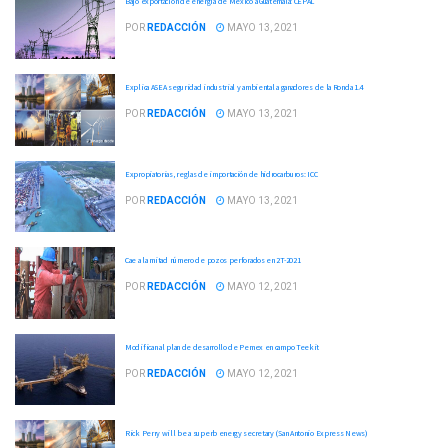
Bajó exportación de energía de México a Guatemala: CEPAL
POR
REDACCIÓN
MAYO 13, 2021
Explica ASEA seguridad industrial y ambiental a ganadores de la Ronda 1.4
POR
REDACCIÓN
MAYO 13, 2021
Expropiatorias, reglas de importación de hidrocarburos: ICC
POR
REDACCIÓN
MAYO 13, 2021
Cae a la mitad número de pozos perforados en 2T-2021
POR
REDACCIÓN
MAYO 12, 2021
Modifican al plan de desarrollo de Pemex en campo Teekit
POR
REDACCIÓN
MAYO 12, 2021
Rick Perry will be a superb energy secretary (San Antonio Express News)