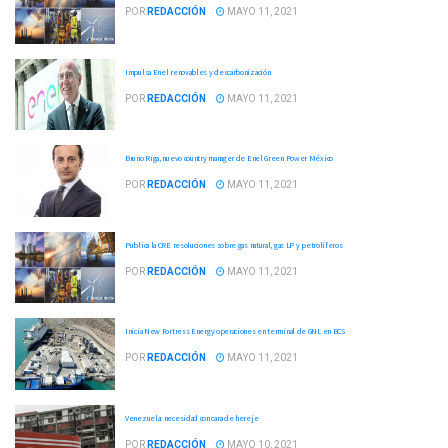
POR
REDACCIÓN
MAYO 11, 2021
Impulsa Enel renovables y descarbonización
POR
REDACCIÓN
MAYO 11, 2021
Bruno Riga, nuevo country manager de Enel Green Power México
POR
REDACCIÓN
MAYO 11, 2021
Publica la CRE resoluciones sobre gas natural, gas LP y petrolíferos
POR
REDACCIÓN
MAYO 11, 2021
Inicia New Fortress Energy operaciones en terminal de GNL en BCS
POR
REDACCIÓN
MAYO 11, 2021
Venezuela: necesidad con cara de hereje
POR
REDACCIÓN
MAYO 10, 2021