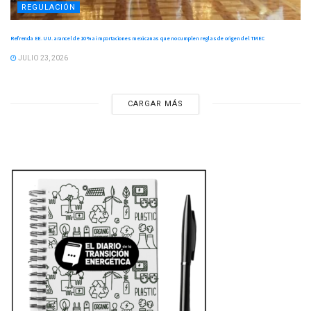
REGULACIÓN
Refrenda EE. UU. arancel de 10 % a importaciones mexicanas que no cumplen reglas de origen del TMEC
JULIO 23, 2026
CARGAR MÁS