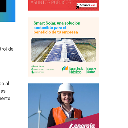
trol de
ce al
las
mente