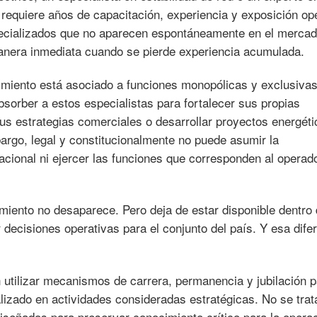
requiere años de capacitación, experiencia y exposición ope
specializados que no aparecen espontáneamente en el merca
manera inmediata cuando se pierde experiencia acumulada.
miento está asociado a funciones monopólicas y exclusivas
bsorber a estos especialistas para fortalecer sus propias
us estrategias comerciales o desarrollar proyectos energét
rgo, legal y constitucionalmente no puede asumir la
acional ni ejercer las funciones que corresponden al operado
imiento no desaparece. Pero deja de estar disponible dentro 
decisiones operativas para el conjunto del país. Y esa dife
 utilizar mecanismos de carrera, permanencia y jubilación 
alizado en actividades consideradas estratégicas. No se trat
diseñados para preservar conocimiento crítico para la operac