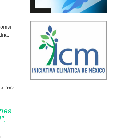
tomar
ina.
carrera
enes
”.
n