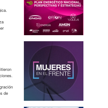
ica.
nza
ner
itieron
ciones.
egración
os de