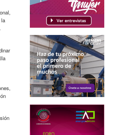
onal,
 la
.
dinar
lla
ones,
ión
sión