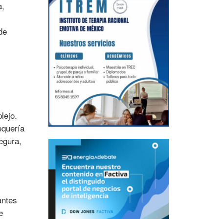
a,
de
s
lejo.
equería
egura,
antes
e