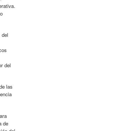
rativa.
do
 del
icos
r del
de las
rencia
para
a de
ión del