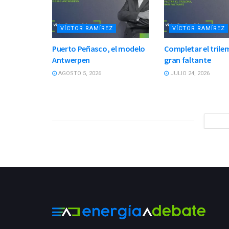
VÍCTOR RAMÍREZ
VÍCTOR RAMÍREZ
Puerto Peñasco, el modelo
Completar el trilem
Antwerpen
gran faltante
AGOSTO 5, 2026
JULIO 24, 2026