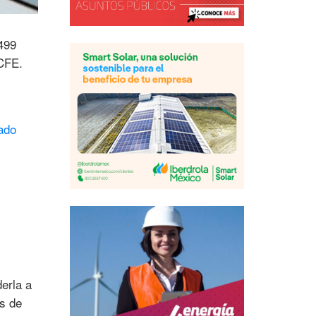
 499
 CFE.
ado
erla a
es de