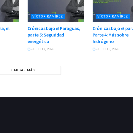
VÍCTOR RAMÍREZ
VÍCTOR RAMÍREZ
a, el
Crónicas bajo el Paraguas,
Crónicas bajo el pa
parte 5: Seguridad
Parte 4: Más sobre
energética
hidrógeno
JULIO 17, 2026
JULIO 10, 2026
CARGAR MÁS