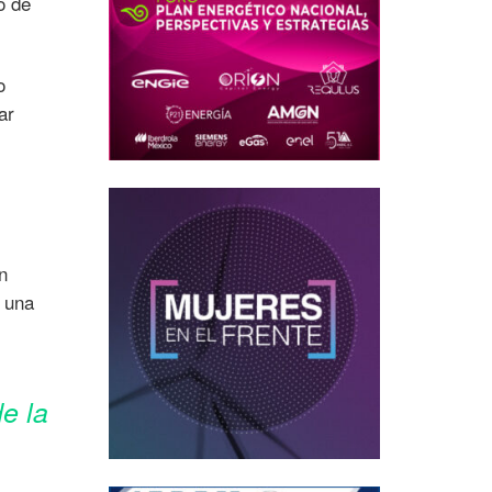
o de
o
ar
n
r una
de la