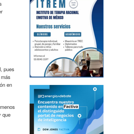
s
er
d, pues
á más
ión en
e menos
y que