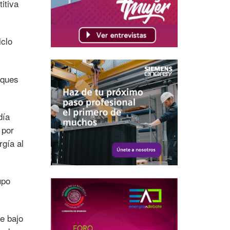
itiva
iclo
rques
día
 por
gía al
upo
de bajo