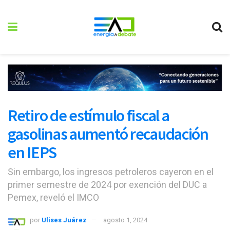
Retiro de estímulo fiscal a
gasolinas aumentó recaudación
en IEPS
Sin embargo, los ingresos petroleros cayeron en el
primer semestre de 2024 por exención del DUC a
Pemex, reveló el IMCO
por
Ulises Juárez
agosto 1, 2024