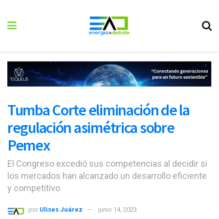
Tumba Corte eliminación de la
regulación asimétrica sobre
Pemex
El Congreso excedió sus competencias al decidir si
los mercados han alcanzado un desarrollo eficiente
y competitivo
por
Ulises Juárez
junio 14, 2023