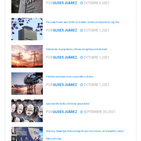
POR
ULISES JUÁREZ
OCTUBRE 4, 2021
Presenta Pemex ante la SEC de Estados Unidos declaración de registro
POR
ULISES JUÁREZ
OCTUBRE 1, 2021
Totalmente expropiatoria, reforma energética constitucional
POR
ULISES JUÁREZ
OCTUBRE 1, 2021
Petróleo mexicano cierra septiembre a la alza
POR
ULISES JUÁREZ
OCTUBRE 1, 2021
Aprueba CRE tarifas eléctricas para octubre
POR
ULISES JUÁREZ
SEPTIEMBRE 30, 2021
México y Tamaulipas deben competir por inversiones en renovables: García
Cabeza de Vaca