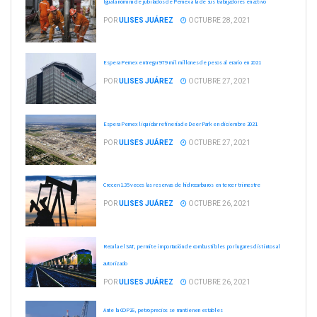
Iguala nómina de jubilados de Pemex a la de sus trabajadores en activo
POR
ULISES JUÁREZ
OCTUBRE 28, 2021
Espera Pemex entregar 979 mil millones de pesos al erario en 2021
POR
ULISES JUÁREZ
OCTUBRE 27, 2021
Espera Pemex liquidar refinería de Deer Park en diciembre 2021
POR
ULISES JUÁREZ
OCTUBRE 27, 2021
Crecen 1.35 veces las reservas de hidrocarburos en tercer trimestre
POR
ULISES JUÁREZ
OCTUBRE 26, 2021
Recula el SAT, permite importación de combustibles por lugares distintos al
autorizado
POR
ULISES JUÁREZ
OCTUBRE 26, 2021
Ante la COP26, petroprecios se mantienen estables