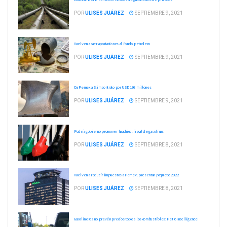
POR
ULISES JUÁREZ
SEPTIEMBRE 9, 2021
Vuelven a caer aportaciones al Fondo petrolero
POR
ULISES JUÁREZ
SEPTIEMBRE 9, 2021
Da Pemex a Slim contrato por USD 196 millones
POR
ULISES JUÁREZ
SEPTIEMBRE 9, 2021
Podría gobierno promover huachicol fiscal de gasolinas
POR
ULISES JUÁREZ
SEPTIEMBRE 8, 2021
Vuelven a reducir impuestos a Pemex; presentan paquete 2022
POR
ULISES JUÁREZ
SEPTIEMBRE 8, 2021
Gasolineros no prevén precios tope a los combustibles: PetroIntelligence