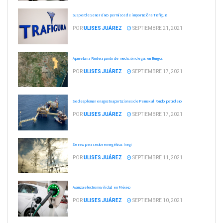
Suspende Sener cinco permisos de importación a Trafigura
POR
ULISES JUÁREZ
SEPTIEMBRE 21, 2021
Aprueban a Pantera punto de medición de gas en Burgos
POR
ULISES JUÁREZ
SEPTIEMBRE 17, 2021
Se desploman en agosto aportaciones de Pemex al Fondo petrolero
POR
ULISES JUÁREZ
SEPTIEMBRE 17, 2021
Se recupera sector energético: Inegi
POR
ULISES JUÁREZ
SEPTIEMBRE 11, 2021
Avanza electromovilidad en México
POR
ULISES JUÁREZ
SEPTIEMBRE 10, 2021