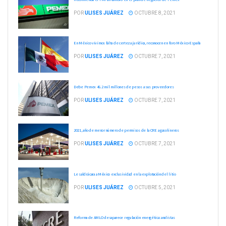
POR
ULISES JUÁREZ
OCTUBRE 8, 2021
En México vivimos falta de certeza jurídica, reconocen en foro México-España
POR
ULISES JUÁREZ
OCTUBRE 7, 2021
Debe Pemex 46.2 mil millones de pesos a sus proveedores
POR
ULISES JUÁREZ
OCTUBRE 7, 2021
2021, año de menor número de permisos de la CRE a gasolineros
POR
ULISES JUÁREZ
OCTUBRE 7, 2021
Le saldrá cara a México exclusividad en la explotación del litio
POR
ULISES JUÁREZ
OCTUBRE 5, 2021
Reforma de AMLO desaparece regulación energética: analistas