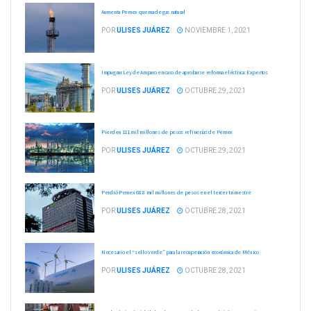
Aumenta Pemex quema de gas natural
POR
ULISES JUÁREZ
NOVIEMBRE 1, 2021
Impugnar Ley de Amparo en caso de aprobarse reforma eléctrica: Expertos
POR
ULISES JUÁREZ
OCTUBRE 29, 2021
Pierden 111 mil millones de pesos refinerías de Pemex
POR
ULISES JUÁREZ
OCTUBRE 29, 2021
Perdió Pemex 68.8 mil millones de pesos en el tercer trimestre
POR
ULISES JUÁREZ
OCTUBRE 28, 2021
Necesario el “sello verde” para la recuperación económica de México
POR
ULISES JUÁREZ
OCTUBRE 28, 2021