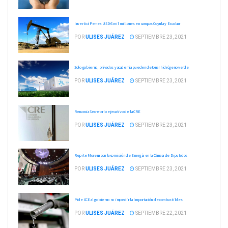
Invertirá Pemex USD 6 mil millones en campos Coyula y Escobar
POR
ULISES JUÁREZ
SEPTIEMBRE 23, 2021
Solo gobierno, privados y academia pueden detonar hidrógeno verde
POR
ULISES JUÁREZ
SEPTIEMBRE 23, 2021
Renuncia Secretario ejecutivo de la CRE
POR
ULISES JUÁREZ
SEPTIEMBRE 23, 2021
Repite Morena con la comisión de Energía en la Cámara de Diputados
POR
ULISES JUÁREZ
SEPTIEMBRE 23, 2021
Pide CCE al gobierno no impedir la importación de combustibles
POR
ULISES JUÁREZ
SEPTIEMBRE 22, 2021