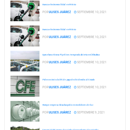
Avanza electromovilidad en México
POR
ULISES JUÁREZ
SEPTIEMBRE 10, 2021
Avanza electromovilidad en México
POR
ULISES JUÁREZ
SEPTIEMBRE 10, 2021
Aprueban a IEnova Pipelines temporada abierta en Chihuahua
POR
ULISES JUÁREZ
SEPTIEMBRE 10, 2021
Piden eximir a la CFE de pago de dividendos al Estado
POR
ULISES JUÁREZ
SEPTIEMBRE 10, 2021
Rompe empresa china duopolio en medidores de luz
POR
ULISES JUÁREZ
SEPTIEMBRE 9, 2021
Construirá CFE tramos desviados de gasoductos de privados