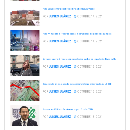
Pide Senado informe sobre seguridad en Laguna Verde
POR
ULISES JUÁREZ
OCTUBRE 14, 2021
Pide ANIQ eliminar restricciones a importaciones de productos químicos
POR
ULISES JUÁREZ
OCTUBRE 14, 2021
No vamos a permitir que un grupito afecte una obra tan importante: Rocío Nahle
POR
ULISES JUÁREZ
OCTUBRE 13, 2021
Boquete de 1.4 billones de pesos creará reforma eléctrica de AMLO: CCE
POR
ULISES JUÁREZ
OCTUBRE 13, 2021
Descarta Martí Batres desabasto de gas LP en la CDMX
POR
ULISES JUÁREZ
OCTUBRE 13, 2021