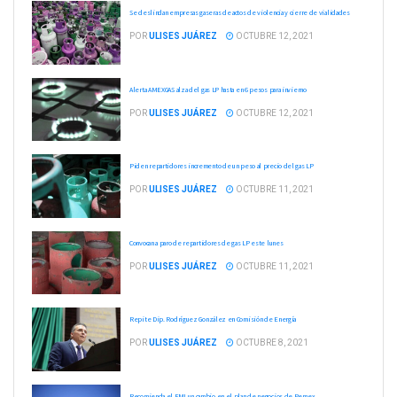
Se deslindan empresas gaseras de actos de violencia y cierre de vialidades
POR
ULISES JUÁREZ
OCTUBRE 12, 2021
Alerta AMEXGAS alza del gas LP hasta en 6 pesos para invierno
POR
ULISES JUÁREZ
OCTUBRE 12, 2021
Piden repartidores incremento de un peso al precio del gas LP
POR
ULISES JUÁREZ
OCTUBRE 11, 2021
Convocan a paro de repartidores de gas LP este lunes
POR
ULISES JUÁREZ
OCTUBRE 11, 2021
Repite Dip. Rodríguez González en Comisión de Energía
POR
ULISES JUÁREZ
OCTUBRE 8, 2021
Recomienda el FMI un cambio en el plan de negocios de Pemex