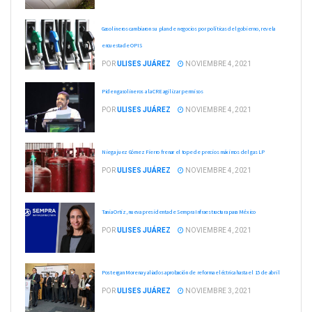
Gasolineros cambiaron su plan de negocios por políticas del gobierno, revela
encuesta de OPIS
POR
ULISES JUÁREZ
NOVIEMBRE 4, 2021
Piden gasolineros a la CRE agilizar permisos
POR
ULISES JUÁREZ
NOVIEMBRE 4, 2021
Niega juez Gómez Fierro frenar el tope de precios máximos del gas LP
POR
ULISES JUÁREZ
NOVIEMBRE 4, 2021
Tania Ortiz, nueva presidenta de Sempra Infraestructura para México
POR
ULISES JUÁREZ
NOVIEMBRE 4, 2021
Postergan Morena y aliados aprobación de reforma eléctrica hasta el 15 de abril
POR
ULISES JUÁREZ
NOVIEMBRE 3, 2021