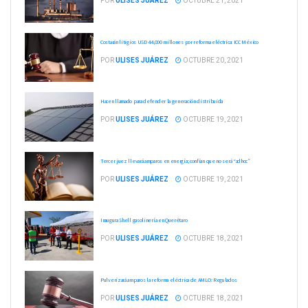
POR
ULISES JUÁREZ
OCTUBRE 21, 2021
Costarán litigios USD 44,000 millones por reforma eléctrica: ICC México
POR
ULISES JUÁREZ
OCTUBRE 20, 2021
Hacen llamado para defender la generación distribuida
POR
ULISES JUÁREZ
OCTUBRE 19, 2021
Tercer juez llevará amparos en energía; confían que no será “adhoc”
POR
ULISES JUÁREZ
OCTUBRE 19, 2021
Inaugura Shell gasolinería en Querétaro
POR
ULISES JUÁREZ
OCTUBRE 18, 2021
Pulverizará amparos la reforma eléctrica de AMLO: Regulados
POR
ULISES JUÁREZ
OCTUBRE 18, 2021