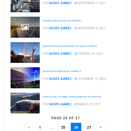
POR
ULISES JUÁREZ
SEPTIEMBRE 7, 2021
Reconoce gobierno avance de renovables
POR
ULISES JUÁREZ
SEPTIEMBRE 4, 2021
Aprueban a Pemex perforación de tres pozos en Uchukil
POR
ULISES JUÁREZ
FEBRERO 24, 2021
¿Busca la 4T monopolizar las renovables?
POR
ULISES JUÁREZ
DICIEMBRE 15, 2020
A partir de hoy, el Cenagas recibirá propuestas de suministro
POR
ULISES JUÁREZ
MARZO 19, 2017
PAGE 26 OF 27
1
…
25
26
27