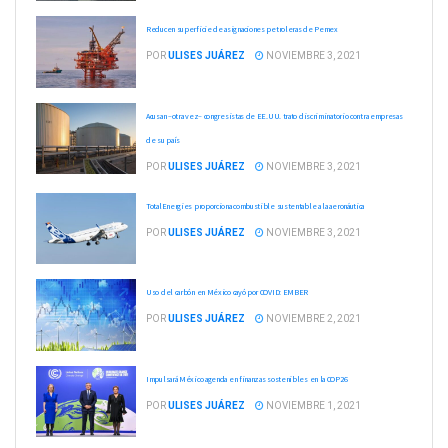
Reducen superficie de asignaciones petroleras de Pemex
POR
ULISES JUÁREZ
NOVIEMBRE 3, 2021
Acusan –otra vez– congresistas de EE.UU. trato discriminatorio contra empresas
de su país
POR
ULISES JUÁREZ
NOVIEMBRE 3, 2021
TotalEnergies proporciona combustible sustentable a la aeronáutica
POR
ULISES JUÁREZ
NOVIEMBRE 3, 2021
Uso del carbón en México cayó por COVID: EMBER
POR
ULISES JUÁREZ
NOVIEMBRE 2, 2021
Impulsará México agenda en finanzas sostenibles en la COP26
POR
ULISES JUÁREZ
NOVIEMBRE 1, 2021