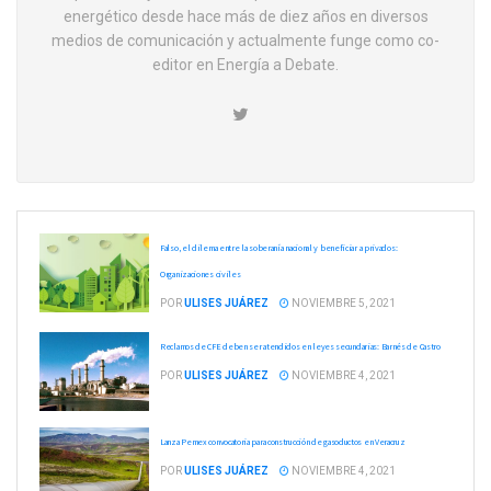
energético desde hace más de diez años en diversos
medios de comunicación y actualmente funge como co-
editor en Energía a Debate.
Falso, el dilema entre la soberanía nacional y beneficiar a privados:
Organizaciones civiles
POR
ULISES JUÁREZ
NOVIEMBRE 5, 2021
Reclamos de CFE deben ser atendidos en leyes secundarias: Barnés de Castro
POR
ULISES JUÁREZ
NOVIEMBRE 4, 2021
Lanza Pemex convocatoria para construcción de gasoductos en Veracruz
POR
ULISES JUÁREZ
NOVIEMBRE 4, 2021