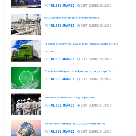
POR
ULISES JUÁREZ
SEPTIEMBRE 29, 2021
Cae 5.3% producción de gas natural; aumenta importación
POR
ULISES JUÁREZ
SEPTIEMBRE 29, 2021
Transporte de carga “verde” ayudará a cumplir metas del Acuerdo de París:
expertos
POR
ULISES JUÁREZ
SEPTIEMBRE 28, 2021
Tiene América Latina gran potencial para exportar energía limpia: Shell
POR
ULISES JUÁREZ
SEPTIEMBRE 28, 2021
Desconocen emplazamiento a huelga de petroleros
POR
ULISES JUÁREZ
SEPTIEMBRE 24, 2021
Necesario incluir tema legal en la COP26: Centro Mario Molina
POR
ULISES JUÁREZ
SEPTIEMBRE 24, 2021