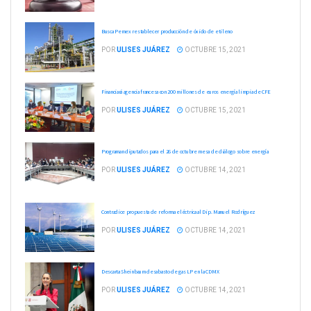
Busca Pemex restablecer producción de óxido de etileno
POR
ULISES JUÁREZ
OCTUBRE 15, 2021
Financiará agencia francesa con 200 millones de euros energía limpia de CFE
POR
ULISES JUÁREZ
OCTUBRE 15, 2021
Programan diputados para el 26 de octubre mesa de diálogo sobre energía
POR
ULISES JUÁREZ
OCTUBRE 14, 2021
Contradice propuesta de reforma eléctrica al Dip. Manuel Rodríguez
POR
ULISES JUÁREZ
OCTUBRE 14, 2021
Descarta Sheinbaum desabasto de gas LP en la CDMX
POR
ULISES JUÁREZ
OCTUBRE 14, 2021