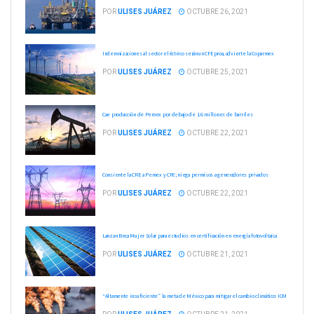
POR
ULISES JUÁREZ
OCTUBRE 26, 2021
Indemnizaciones al sector eléctrico serán un CFEproa, advierte la Coparmex
POR
ULISES JUÁREZ
OCTUBRE 25, 2021
Cae producción de Pemex por debajo de 1.6 millones de barriles
POR
ULISES JUÁREZ
OCTUBRE 22, 2021
Consiente la CRE a Pemex y CFE; niega permisos a generadores privados
POR
ULISES JUÁREZ
OCTUBRE 22, 2021
Lanzan Beca Mujer Solar para estudios en certificación en energía fotovoltaica
POR
ULISES JUÁREZ
OCTUBRE 21, 2021
“Altamente insuficiente” la meta de México para mitigar el cambio climático: ICM