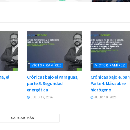
VÍCTOR RAMÍREZ
VÍCTOR RAMÍREZ
a, el
Crónicas bajo el Paraguas,
Crónicas bajo el pa
parte 5: Seguridad
Parte 4: Más sobre
energética
hidrógeno
JULIO 17, 2026
JULIO 10, 2026
CARGAR MÁS