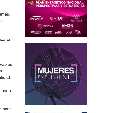
demás,
os
icaron,
ovables
a
ntidad
o
inarlo
semana