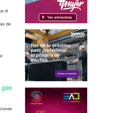
ue el
das de
r
de
l gas
iciones