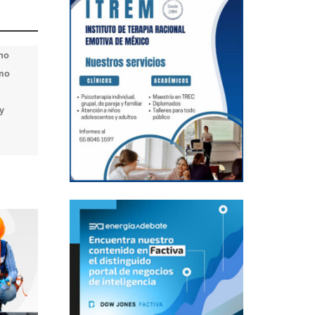
 no
omo
y