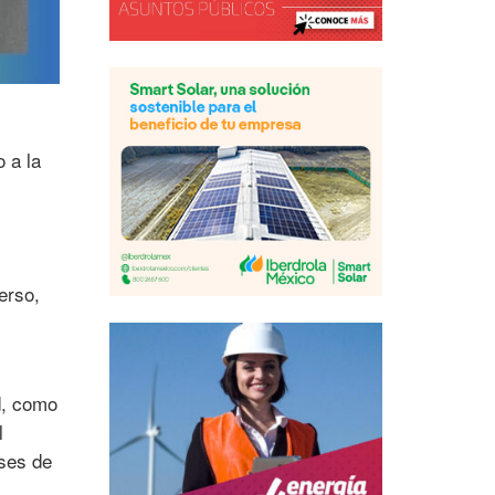
 a la
erso,
d, como
l
ases de