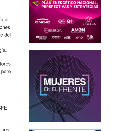
a al
iones
e del
gía.
tores
 pero
 CFE
iones