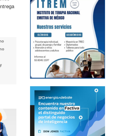
entrega
 no
omo
y