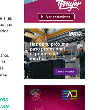
e a las
ica que
arios.
lante,
ión
es
arse
res
arse