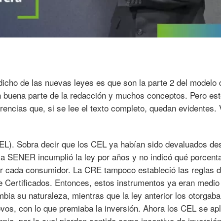
icho de las nuevas leyes es que son la parte 2 del modelo 
n buena parte de la redacción y muchos conceptos. Pero es
rencias que, si se lee el texto completo, quedan evidentes.
EL). Sobra decir que los CEL ya habían sido devaluados de
 la SENER incumplió la ley por años y no indicó qué porcent
ir cada consumidor. La CRE tampoco estableció las reglas 
 Certificados. Entonces, estos instrumentos ya eran medio
bia su naturaleza, mientras que la ley anterior los otorgaba
evos, con lo que premiaba la inversión. Ahora los CEL se ap
mpia, por lo cual pierden sentido como incentivo de inversió