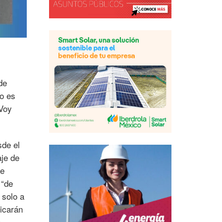
de
to es
 Voy
sde el
aje de
de
 “de
 solo a
licarán
n