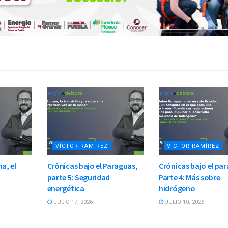
VÍCTOR RAMÍREZ
VÍCTOR RAMÍREZ
a, el
Crónicas bajo el Paraguas,
Crónicas bajo el pa
parte 5: Seguridad
Parte 4: Más sobre
energética
hidrógeno
JULIO 17, 2026
JULIO 10, 2026