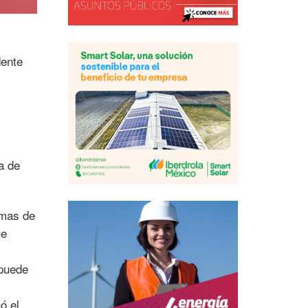
dente
a de
emas de
ue
 puede
ó el