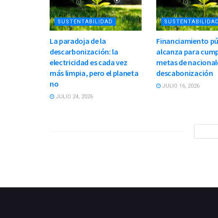
SUSTENTABILIDAD
SUSTENTABILIDA
La paradoja de la
Financiamiento pú
descarbonización: la
alcanza para cump
electricidad es cada vez
metas de nacional
más limpia, pero el planeta
descabonización
no
JULIO 16, 2026
JULIO 24, 2026