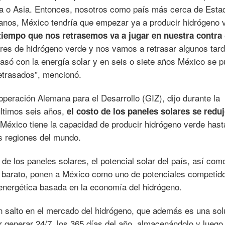
a o Asia. Entonces, nosotros como país más cerca de Esta
anos, México tendría que empezar ya a producir hidrógeno 
 tiempo que nos retrasemos va a jugar en nuestra contra
res de hidrógeno verde y nos vamos a retrasar algunos tard
asó con la energía solar y en seis o siete años México se 
etrasados”, mencionó.
operación Alemana para el Desarrollo (GIZ), dijo durante la
últimos seis años,
el costo de los paneles solares se redu
 México tiene la capacidad de producir hidrógeno verde hast
s regiones del mundo.
e los paneles solares, el potencial solar del país, así como
 barato, ponen a México como uno de potenciales competid
n energética basada en la economía del hidrógeno.
an salto en el mercado del hidrógeno, que además es una sol
er generar 24/7, los 365 días del año, almacenándolo y luego