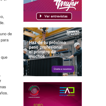
co,
de.
 uno de
 para
o que
,
r
amas
años.