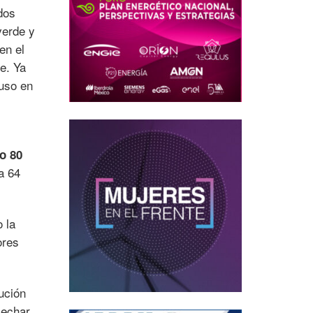
dos
verde y
en el
e. Ya
puso en
jo 80
a 64
 la
ores
ución
 echar