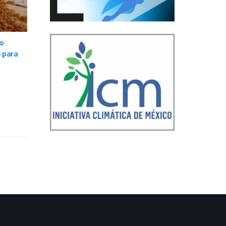
oo
 para