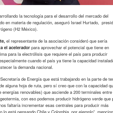
rollando la tecnología para el desarrollo del mercado del
ado en materia de regulación, aseguró Israel Hurtado, presi
rógeno (H2 México).
el representante de la asociación consideró que sería
te,
para aprovechar el potencial que tiene en
a el acelerador
ima para la electrólisis que requiere el país para producir
specialmente cuando el país ya tiene la capacidad instalad
astecer la demanda nacional.
 Secretaría de Energía que está trabajando en la parte de t
e alguna hoja de ruta, pero sí creo que con la capacidad q
e energías renovables) que asciende a 200 terminales entre
de geotermia, con eso podemos producir hidrógeno verde que
 nos faltaría incrementar esas centrales para producir más
o lo está pensando Chile y Colombia, por ejemplo”, mencion