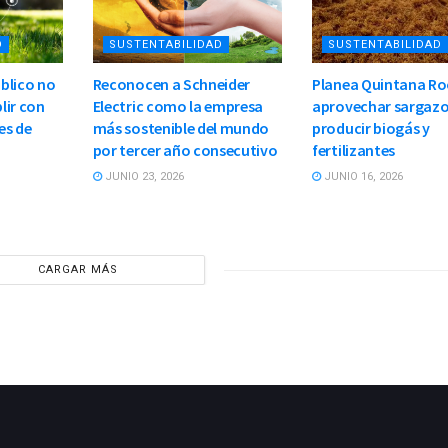
D
SUSTENTABILIDAD
SUSTENTABILIDAD
blico no
Reconocen a Schneider
Planea Quintana R
lir con
Electric como la empresa
aprovechar sargazo
es de
más sostenible del mundo
producir biogás y
por tercer año consecutivo
fertilizantes
JUNIO 23, 2026
JUNIO 16, 2026
CARGAR MÁS