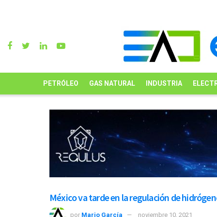
PETRÓLEO
GAS NATURAL
INDUSTRIA
ELECTR
México va tarde en la regulación de hidróge
por
Mario García
noviembre 10, 2021