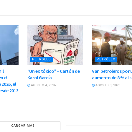
PETRÓLEO
PETRÓLEO
il
“Un ex tóxico” – Cartón de
Van petroleros por 
n el
Karol García
aumento de 8 % al s
 2026, el
AGOSTO 4, 2026
AGOSTO 3, 2026
esde 2013
CARGAR MÁS