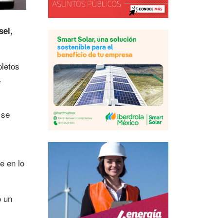
sel,
pletos
.
 se
e en lo
o un