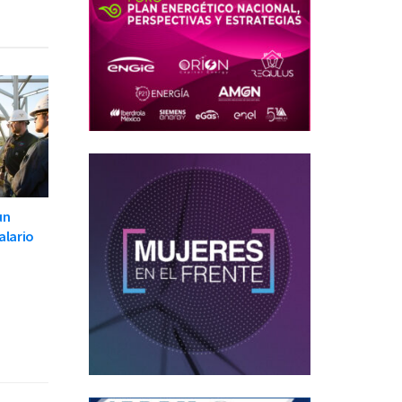
un
alario