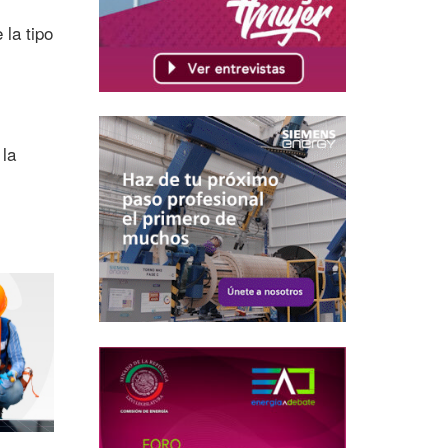
 la tipo
 la