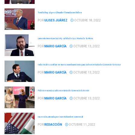
Tendrá hoy López Obrador llamada con Biden
POR
ULISES JUÁREZ
OCTUBRE 18, 2022
Lamenta American Society salida de Luz María de la Mora
POR
MARIO GARCÍA
OCTUBRE 13, 2022
Industriales confían en nuevo nombramiento para subsecretaría de Comercio Exterior
POR
MARIO GARCÍA
OCTUBRE 13, 2022
Piden renuncia a subsecretaria de Comercio Exterior
POR
MARIO GARCÍA
OCTUBRE 13, 2022
Inversión, atorada por incertidumbre comercial
POR
REDACCIÓN
OCTUBRE 11, 2022