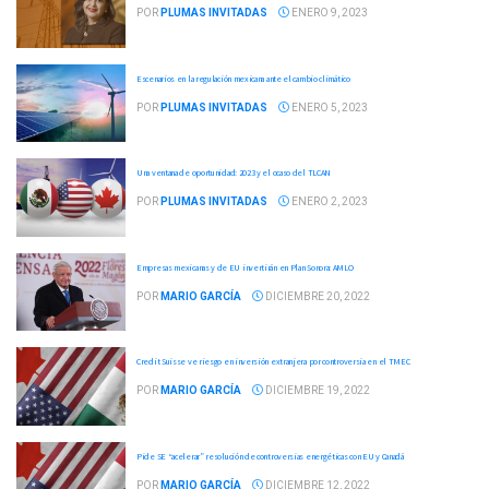
POR
PLUMAS INVITADAS
ENERO 9, 2023
Escenarios en la regulación mexicana ante el cambio climático
POR
PLUMAS INVITADAS
ENERO 5, 2023
Una ventana de oportunidad: 2023 y el ocaso del TLCAN
POR
PLUMAS INVITADAS
ENERO 2, 2023
Empresas mexicanas y de EU invertirán en Plan Sonora: AMLO
POR
MARIO GARCÍA
DICIEMBRE 20, 2022
Credit Suisse ve riesgo en inversión extranjera por controversia en el TMEC
POR
MARIO GARCÍA
DICIEMBRE 19, 2022
Pide SE “acelerar” resolución de controversias energéticas con EU y Canadá
POR
MARIO GARCÍA
DICIEMBRE 12, 2022