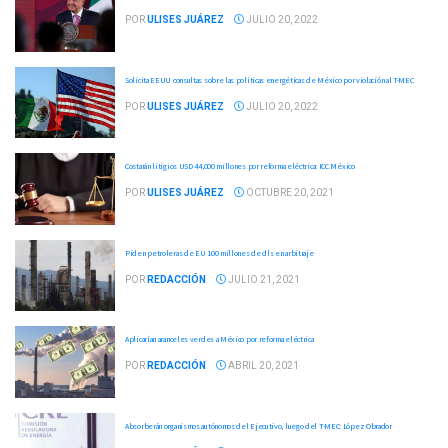
POR
ULISES JUÁREZ
JULIO 20, 2022
Solicita EEUU consultas sobre las políticas energéticas de México por violación al T-MEC
POR
ULISES JUÁREZ
JULIO 20, 2022
Costarán litigios USD 44,000 millones por reforma eléctrica: ICC México
POR
ULISES JUÁREZ
OCTUBRE 20, 2021
Piden petroleras de EU 100 millones de dls en arbitraje
POR
REDACCIÓN
JULIO 21, 2021
Aplicarían aranceles verdes a México por reforma eléctrica
POR
REDACCIÓN
ABRIL 20, 2021
Absorberán organismos autónomos del Ejecutivo, luego del T-MEC: López Obrador