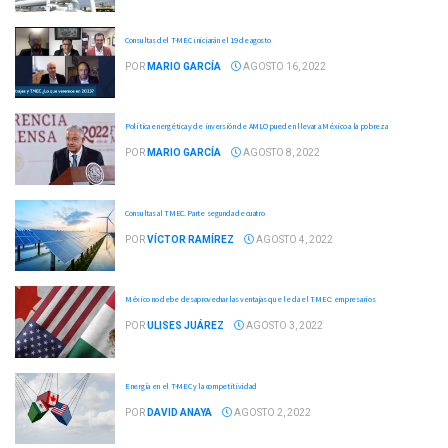
Consultas del T-MEC iniciarán el 19 de agosto
POR
MARIO GARCÍA
AGOSTO 16, 2022
Política energética y de inversión de AMLO pueden llevar a México a la pobreza
POR
MARIO GARCÍA
AGOSTO 8, 2022
Consultas al TMEC. Parte segunda de cuatro
POR
VÍCTOR RAMÍREZ
AGOSTO 4, 2022
México no debe desaprovechar las ventajas que le da el TMEC: empresarios
POR
ULISES JUÁREZ
AGOSTO 3, 2022
Energía en el T-MEC y la competitividad
POR
DAVID ANAYA
AGOSTO 2, 2022