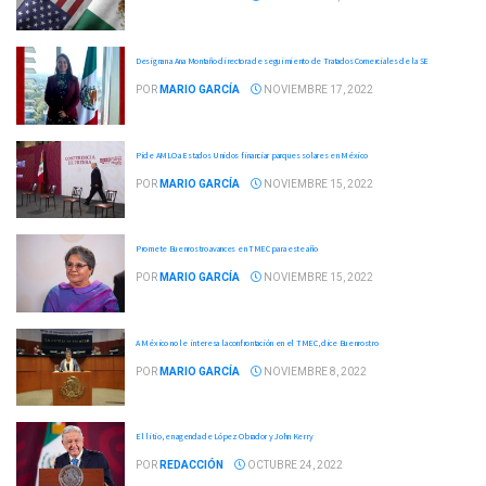
Designan a Ana Montaño directora de seguimiento de Tratados Comerciales de la SE
POR
MARIO GARCÍA
NOVIEMBRE 17, 2022
Pide AMLO a Estados Unidos financiar parques solares en México
POR
MARIO GARCÍA
NOVIEMBRE 15, 2022
Promete Buenrostro avances en TMEC para este año
POR
MARIO GARCÍA
NOVIEMBRE 15, 2022
A México no le interesa la confrontación en el TMEC, dice Buenrostro
POR
MARIO GARCÍA
NOVIEMBRE 8, 2022
El litio, en agenda de López Obrador y John Kerry
POR
REDACCIÓN
OCTUBRE 24, 2022