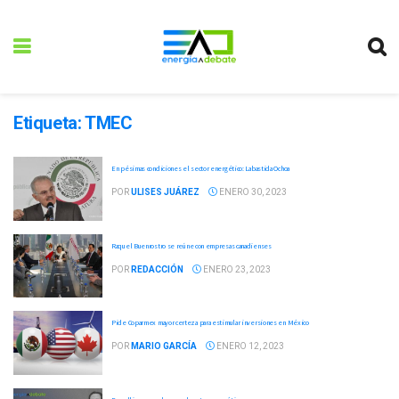
Etiqueta:
TMEC
En pésimas condiciones el sector energético: Labastida Ochoa
POR
ULISES JUÁREZ
ENERO 30, 2023
Raquel Buenrostro se reúne con empresas canadienses
POR
REDACCIÓN
ENERO 23, 2023
Pide Coparmex mayor certeza para estimular inversiones en México
POR
MARIO GARCÍA
ENERO 12, 2023