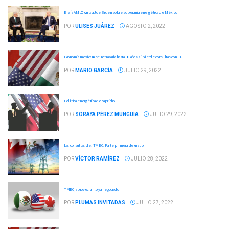
Envía AMLO carta a Joe Biden sobre soberanía energética de México
POR
ULISES JUÁREZ
AGOSTO 2, 2022
Economía mexicana se retrasaría hasta 30 años si pierde consultas con EU
POR
MARIO GARCÍA
JULIO 29, 2022
Política energética de capricho
POR
SORAYA PÉREZ MUNGUÍA
JULIO 29, 2022
Las consultas del TMEC. Parte primera de cuatro
POR
VÍCTOR RAMÍREZ
JULIO 28, 2022
TMEC, aprovechar lo ya negociado
POR
PLUMAS INVITADAS
JULIO 27, 2022