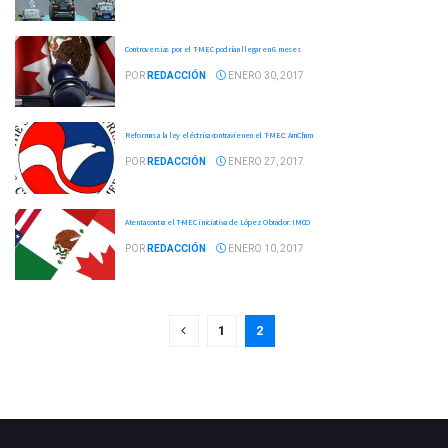
Controversias por el T-MEC podrían llegar en 6 meses
POR
REDACCIÓN
ENERO 30, 2017
Reformas a la ley eléctrica contravienen el T-MEC: AmCham
POR
REDACCIÓN
ENERO 27, 2017
Atenta contra el T-MEC iniciativa de López Obrador: IMCO
POR
REDACCIÓN
ENERO 10, 2017
1
2