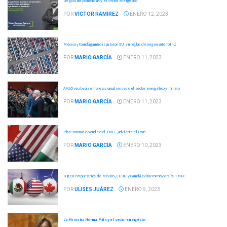
De gallinas ponedoras y el sector energético
POR
VÍCTOR RAMÍREZ
ENERO 12, 2023
México y Canadá ganan disputa con EU en reglas de origen automotriz
POR
MARIO GARCÍA
ENERO 11, 2023
AMLO recibirá a empresas canadienses del sector energético y minero
POR
MARIO GARCÍA
ENERO 11, 2023
Plan Sonora depende del TMEC, advierte el Imco
POR
MARIO GARCÍA
ENERO 10, 2023
Urgen empresarios de México, EEUU y Canadá evitar controversias T-MEC
POR
ULISES JUÁREZ
ENERO 9, 2023
La Ministra Norma Piña y el sector energético