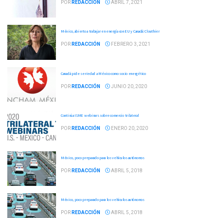
POR
REDACCIÓN
ABRIL 7, 2021
México, abierto a trabajar en energía con EU y Canadá: Clouthier
POR
REDACCIÓN
FEBRERO 3, 2021
Canadá pide seriedad a México como socio energético
POR
REDACCIÓN
JUNIO 20, 2020
Continúa ISME webinars sobre comercio trilateral
POR
REDACCIÓN
ENERO 20, 2020
México, poco preparado para los vehículos autónomos
POR
REDACCIÓN
ABRIL 5, 2018
México, poco preparado para los vehículos autónomos
POR
REDACCIÓN
ABRIL 5, 2018