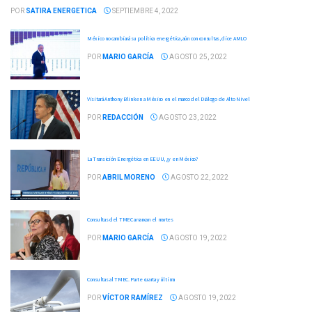
POR
SATIRA ENERGETICA
SEPTIEMBRE 4, 2022
México no cambiará su política energética, aún con consultas, dice AMLO
POR
MARIO GARCÍA
AGOSTO 25, 2022
Visitará Anthony Blinken a México en el marco del Diálogo de Alto Nivel
POR
REDACCIÓN
AGOSTO 23, 2022
La Transición Energética en EEUU, ¿y en México?
POR
ABRIL MORENO
AGOSTO 22, 2022
Consultas del TMEC arrancan el martes
POR
MARIO GARCÍA
AGOSTO 19, 2022
Consultas al TMEC. Parte cuarta y última
POR
VÍCTOR RAMÍREZ
AGOSTO 19, 2022