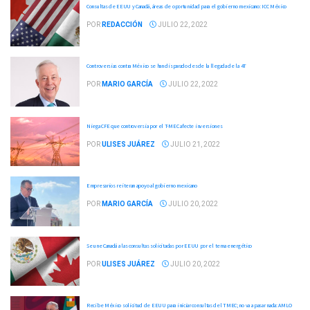
Consultas de EEUU y Canadá, áreas de oportunidad para el gobierno mexicano: ICC México
POR
REDACCIÓN
JULIO 22, 2022
Controversias contra México se han disparado desde la llegada de la 4T
POR
MARIO GARCÍA
JULIO 22, 2022
Niega CFE que controversia por el T-MEC afecte inversiones
POR
ULISES JUÁREZ
JULIO 21, 2022
Empresarios reiteran apoyo al gobierno mexicano
POR
MARIO GARCÍA
JULIO 20, 2022
Se une Canadá a las consultas solicitadas por EEUU por el tema energético
POR
ULISES JUÁREZ
JULIO 20, 2022
Recibe México solicitud de EEUU para iniciar consultas del TMEC; no va a pasar nada: AMLO