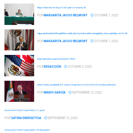
Raquel Buenrostro deja el SAT para ser la nueva SE
POR
MARGARITA JASSO BELMONT
OCTUBRE 7, 2022
Urge continuidad de política industrial y transición energética, tras cambios en la SE
POR
MARGARITA JASSO BELMONT
OCTUBRE 7, 2022
Ampliarán plazo para consulta del TMEC
POR
REDACCIÓN
OCTUBRE 3, 2022
AMLO recula, no hablará del sector energético en el desfile de la Independencia
POR
MARIO GARCÍA
SEPTIEMBRE 12, 2022
Discurso del 16 de Septiembre. 2.ª parte
POR
SATIRA ENERGETICA
SEPTIEMBRE 12, 2022
Discurso del 16 de Septiembre. Primera parte