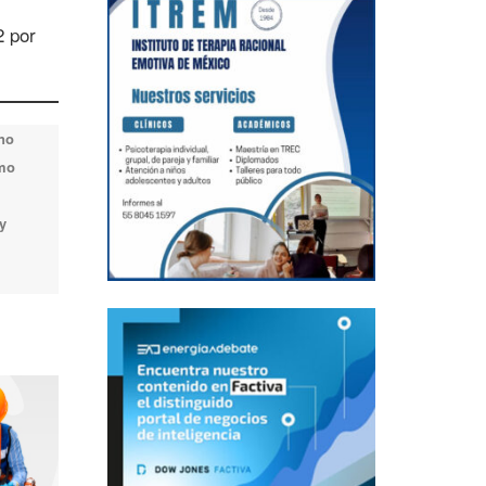
2 por
 no
omo
y