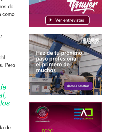
nes de
sa como
e
del
s. Pero
de
l,
los
la de