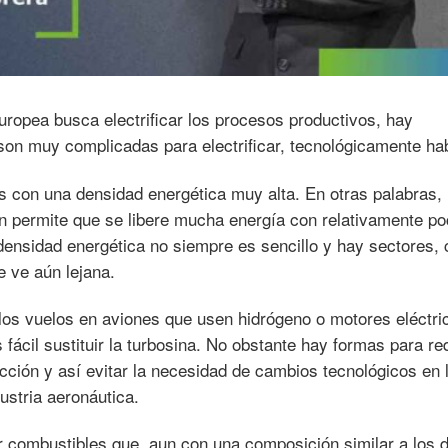
 europea busca electrificar los procesos productivos, hay
son muy complicadas para electrificar, tecnológicamente ha
 con una densidad energética muy alta. En otras palabras, 
n permite que se libere mucha energía con relativamente p
densidad energética no siempre es sencillo y hay sectores,
e ve aún lejana.
los vuelos en aviones que usen hidrógeno o motores eléctri
 fácil sustituir la turbosina. No obstante hay formas para re
ción y así evitar la necesidad de cambios tecnológicos en 
dustria aeronáutica.
or combustibles que, aun con una composición similar a los 