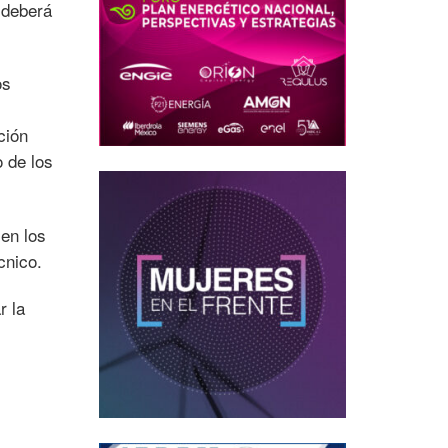
 deberá
os
ción
o de los
en los
cnico.
r la