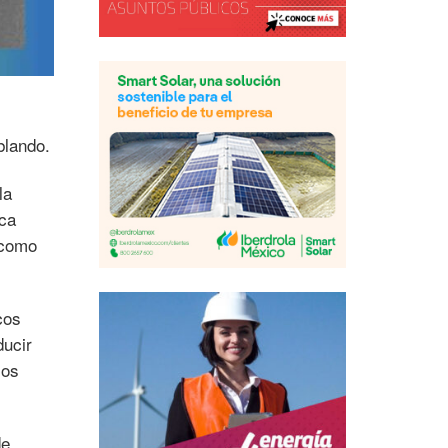
blando.
la
oca
 como
cos
ducir
los
de