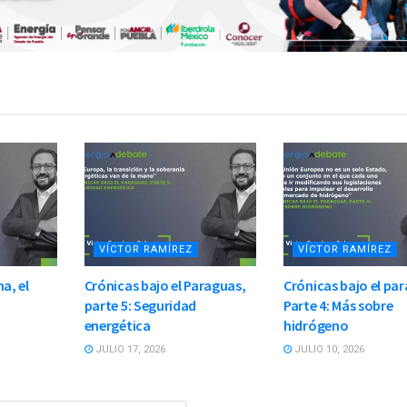
VÍCTOR RAMÍREZ
VÍCTOR RAMÍREZ
a, el
Crónicas bajo el Paraguas,
Crónicas bajo el pa
parte 5: Seguridad
Parte 4: Más sobre
energética
hidrógeno
JULIO 17, 2026
JULIO 10, 2026