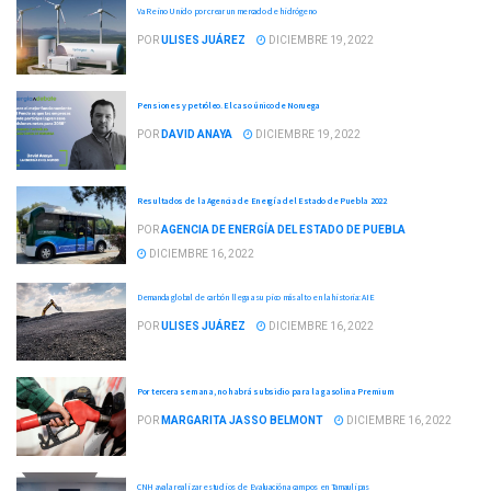
Va Reino Unido por crear un mercado de hidrógeno
POR
ULISES JUÁREZ
DICIEMBRE 19, 2022
Pensiones y petróleo. El caso único de Noruega
POR
DAVID ANAYA
DICIEMBRE 19, 2022
Resultados de la Agencia de Energía del Estado de Puebla 2022
POR
AGENCIA DE ENERGÍA DEL ESTADO DE PUEBLA
DICIEMBRE 16, 2022
Demanda global de carbón llega a su pico más alto en la historia: AIE
POR
ULISES JUÁREZ
DICIEMBRE 16, 2022
Por tercera semana, no habrá subsidio para la gasolina Premium
POR
MARGARITA JASSO BELMONT
DICIEMBRE 16, 2022
CNH avala realizar estudios de Evaluación a campos en Tamaulipas