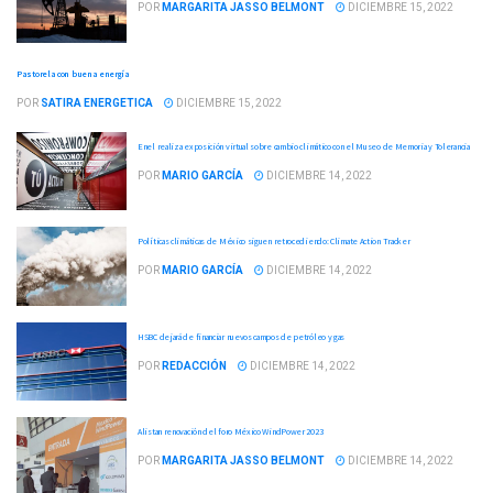
POR
MARGARITA JASSO BELMONT
DICIEMBRE 15, 2022
Pastorela con buena energía
POR
SATIRA ENERGETICA
DICIEMBRE 15, 2022
Enel realiza exposición virtual sobre cambio climático con el Museo de Memoria y Tolerancia
POR
MARIO GARCÍA
DICIEMBRE 14, 2022
Políticas climáticas de México siguen retrocediendo: Climate Action Tracker
POR
MARIO GARCÍA
DICIEMBRE 14, 2022
HSBC dejará de financiar nuevos campos de petróleo y gas
POR
REDACCIÓN
DICIEMBRE 14, 2022
Alistan renovación del foro México WindPower 2023
POR
MARGARITA JASSO BELMONT
DICIEMBRE 14, 2022