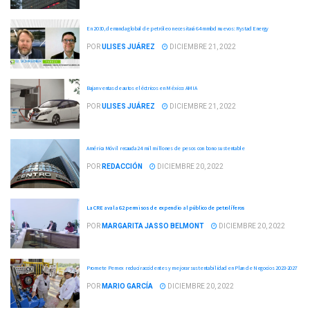
En 2030, demanda global de petróleo necesitará 64 mmbd nuevos: Rystad Energy
POR
ULISES JUÁREZ
DICIEMBRE 21, 2022
Bajan ventas de autos eléctricos en México: AMIA
POR
ULISES JUÁREZ
DICIEMBRE 21, 2022
América Móvil recauda 24 mil millones de pesos con bono sustentable
POR
REDACCIÓN
DICIEMBRE 20, 2022
La CRE avala 62 permisos de expendio al público de petrolíferos
POR
MARGARITA JASSO BELMONT
DICIEMBRE 20, 2022
Promete Pemex reducir accidentes y mejorar sustentabilidad en Plan de Negocios 2023-2027
POR
MARIO GARCÍA
DICIEMBRE 20, 2022