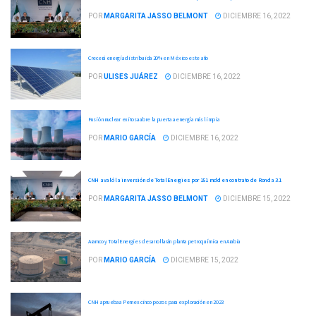
POR
MARGARITA JASSO BELMONT
DICIEMBRE 16, 2022
Crecerá energía distribuida 20% en México este año
POR
ULISES JUÁREZ
DICIEMBRE 16, 2022
Fusión nuclear exitosa abre la puerta a energía más limpia
POR
MARIO GARCÍA
DICIEMBRE 16, 2022
CNH avaló la inversión de TotalEnergies por 151 mdd en contrato de Ronda 3.1
POR
MARGARITA JASSO BELMONT
DICIEMBRE 15, 2022
Aramco y TotalEnergies desarrollarán planta petroquímica en Arabia
POR
MARIO GARCÍA
DICIEMBRE 15, 2022
CNH aprueba a Pemex cinco pozos para exploración en 2023