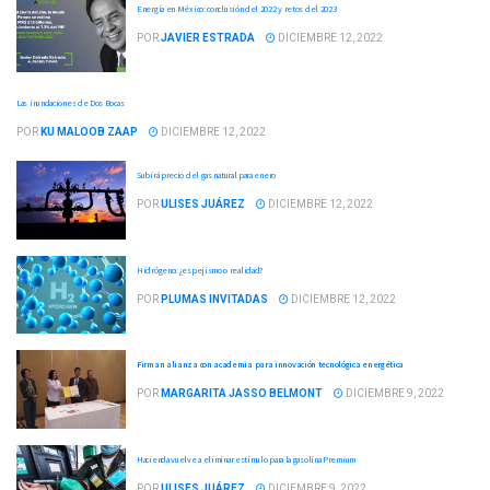
Energía en México: conclusión del 2022 y retos del 2023
POR
JAVIER ESTRADA
DICIEMBRE 12, 2022
Las inundaciones de Dos Bocas
POR
KU MALOOB ZAAP
DICIEMBRE 12, 2022
Subirá precio del gas natural para enero
POR
ULISES JUÁREZ
DICIEMBRE 12, 2022
Hidrógeno: ¿espejismo o realidad?
POR
PLUMAS INVITADAS
DICIEMBRE 12, 2022
Firman alianza con academia para innovación tecnológica energética
POR
MARGARITA JASSO BELMONT
DICIEMBRE 9, 2022
Hacienda vuelve a eliminar estímulo para la gasolina Premium
POR
ULISES JUÁREZ
DICIEMBRE 9, 2022