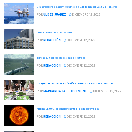
Deja aprobación de planes y programas de la CNH derrama por US$ 27.7 mil millones
POR
ULISES JUÁREZ
DICIEMBRE 12, 2022
Celebra OPEP+ su sexto aniversario
POR
REDACCIÓN
DICIEMBRE 12, 2022
Temen en EU por posible desabasto de petróleo
POR
REDACCIÓN
DICIEMBRE 12, 2022
Inaugura CFE Centro de Capacitación en energías renovables en Veracruz
POR
MARGARITA JASSO BELMONT
DICIEMBRE 12, 2022
Anunciará EEUU fusión para crear energía ilimitada, barata y limpia
POR
REDACCIÓN
DICIEMBRE 12, 2022