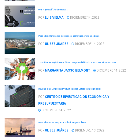
OPEP, geopolítica y mercados
POR
LUIS VIELMA
DICIEMBRE 14, 2022
Perdidos 59 millones de pesos en construcción de Dos Bocas
POR
ULISES JUÁREZ
DICIEMBRE 14, 2022
Transición energética también es responsabilidad de los consumidores: GWEC
POR
MARGARITA JASSO BELMONT
DICIEMBRE 14, 2022
Deuda de las Empresas Productivas del Estado y gasto público
POR
CENTRO DE INVESTIGACIÓN ECONÓMICA Y
PRESUPUESTARIA
DICIEMBRE 14, 2022
Devuelven tres empresas ocho áreas petroleras
POR
ULISES JUÁREZ
DICIEMBRE 13, 2022