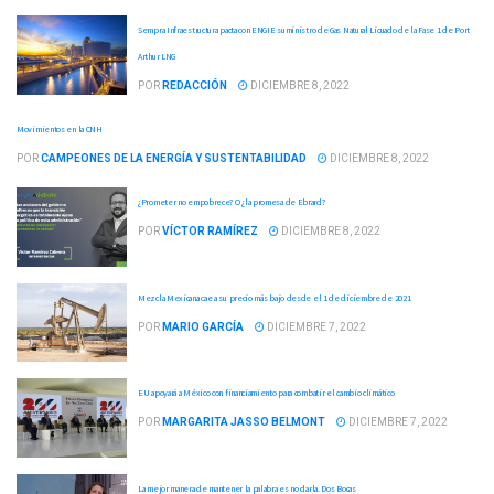
Sempra Infraestructura pacta con ENGIE suministro de Gas Natural Licuado de la Fase 1 de Port
Arthur LNG
POR
REDACCIÓN
DICIEMBRE 8, 2022
Movimientos en la CNH
POR
CAMPEONES DE LA ENERGÍA Y SUSTENTABILIDAD
DICIEMBRE 8, 2022
¿Prometer no empobrece? O ¿la promesa de Ebrard?
POR
VÍCTOR RAMÍREZ
DICIEMBRE 8, 2022
Mezcla Mexicana cae a su precio más bajo desde el 1 de diciembre de 2021
POR
MARIO GARCÍA
DICIEMBRE 7, 2022
EU apoyará a México con financiamiento para combatir el cambio climático
POR
MARGARITA JASSO BELMONT
DICIEMBRE 7, 2022
La mejor manera de mantener la palabra es no darla. Dos Bocas