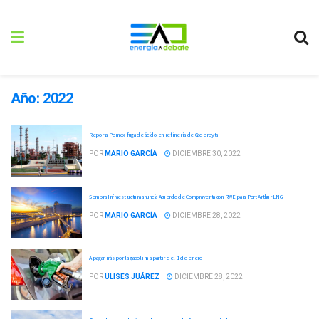
Año:
2022
Reporta Pemex fuga de ácido en refinería de Cadereyta
POR
MARIO GARCÍA
DICIEMBRE 30, 2022
Sempra Infraestructura anuncia Acuerdo de Compraventa con RWE para Port Arthur LNG
POR
MARIO GARCÍA
DICIEMBRE 28, 2022
A pagar más por la gasolina a partir del 1 de enero
POR
ULISES JUÁREZ
DICIEMBRE 28, 2022