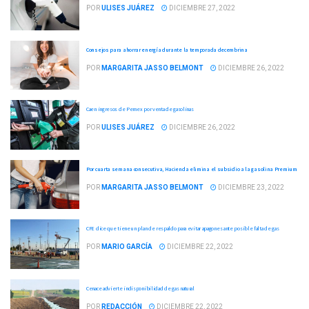
POR
ULISES JUÁREZ
DICIEMBRE 27, 2022
Consejos para ahorrar energía durante la temporada decembrina
POR
MARGARITA JASSO BELMONT
DICIEMBRE 26, 2022
Caen ingresos de Pemex por venta de gasolinas
POR
ULISES JUÁREZ
DICIEMBRE 26, 2022
Por cuarta semana consecutiva, Hacienda elimina el subsidio a la gasolina Premium
POR
MARGARITA JASSO BELMONT
DICIEMBRE 23, 2022
CFE dice que tiene un plan de respaldo para evitar apagones ante posible falta de gas
POR
MARIO GARCÍA
DICIEMBRE 22, 2022
Cenace advierte indisponibilidad de gas natural
POR
REDACCIÓN
DICIEMBRE 22, 2022