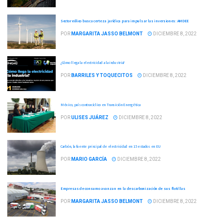
Sector eólico busca certeza jurídica para impulsar las inversiones: AMDEE
POR
MARGARITA JASSO BELMONT
DICIEMBRE 8, 2022
¿Cómo llega la electricidad a la industria?
POR
BARRILES Y TOQUECITOS
DICIEMBRE 8, 2022
México, país contra-cíclico en Transición Energética
POR
ULISES JUÁREZ
DICIEMBRE 8, 2022
Carbón, la fuente principal de electricidad en 15 estados en EU
POR
MARIO GARCÍA
DICIEMBRE 8, 2022
Empresas de consumo avanzan en la descarbonización de sus flotillas
POR
MARGARITA JASSO BELMONT
DICIEMBRE 8, 2022