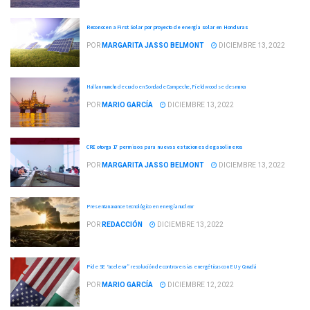
Reconocen a First Solar por proyecto de energía solar en Honduras
POR
MARGARITA JASSO BELMONT
DICIEMBRE 13, 2022
Hallan mancha de crudo en Sonda de Campeche, Fieldwood se desmarca
POR
MARIO GARCÍA
DICIEMBRE 13, 2022
CRE otorga 17 permisos para nuevas estaciones de gasolineros
POR
MARGARITA JASSO BELMONT
DICIEMBRE 13, 2022
Presentan avance tecnológico en energía nuclear
POR
REDACCIÓN
DICIEMBRE 13, 2022
Pide SE “acelerar” resolución de controversias energéticas con EU y Canadá
POR
MARIO GARCÍA
DICIEMBRE 12, 2022