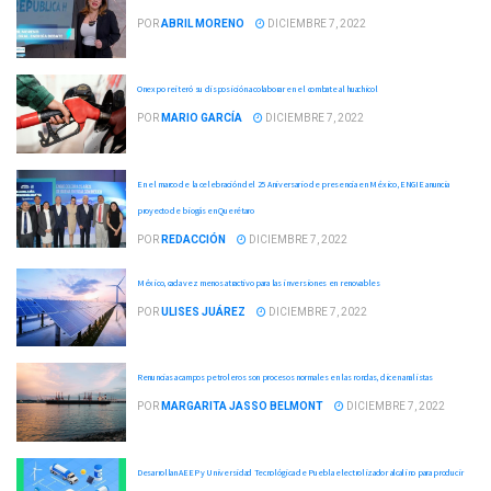
POR
ABRIL MORENO
DICIEMBRE 7, 2022
Onexpo reiteró su disposición a colaborar en el combate al huachicol
POR
MARIO GARCÍA
DICIEMBRE 7, 2022
En el marco de la celebración del 25 Aniversario de presencia en México, ENGIE anuncia
proyecto de biogás en Querétaro
POR
REDACCIÓN
DICIEMBRE 7, 2022
México, cada vez menos atractivo para las inversiones en renovables
POR
ULISES JUÁREZ
DICIEMBRE 7, 2022
Renuncias a campos petroleros son procesos normales en las rondas, dicen analistas
POR
MARGARITA JASSO BELMONT
DICIEMBRE 7, 2022
Desarrollan AEEP y Universidad Tecnológica de Puebla electrolizador alcalino para producir