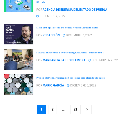
H2 verde
POR
AGENCIA DE ENERGÍA DEL ESTADO DE PUEBLA
DICIEMBRE 7, 2022
Eleva Tamaulipas el tema energético a nivel de Secretaría estatal
POR
REDACCIÓN
DICIEMBRE 7, 2022
SE avanza en acuerdos de inversión con grupo automovilístico Stellantis
POR
MARGARITA JASSO BELMONT
DICIEMBRE 6, 2022
Precio de la Mezcla Mexicana de Petróleo cae por debajo de 65 dólares
POR
MARIO GARCÍA
DICIEMBRE 6, 2022
1
2
…
21