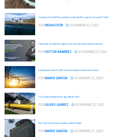
Sempra y Vista Pacífico podrán reexportar GNL a países fuera del TMEC
POR
REDACCIÓN
DICIEMBRE 22, 2022
Transición energética según el presidente municipal de México
POR
VÍCTOR RAMÍREZ
DICIEMBRE 22, 2022
Energéticos suben 3.19% en primera quincena de diciembre
POR
MARIO GARCÍA
DICIEMBRE 22, 2022
Se dispara producción de gas natural: CNH
POR
ULISES JUÁREZ
DICIEMBRE 22, 2022
Reservas petroleras cerrarán el año a la baja
POR
MARIO GARCÍA
DICIEMBRE 21, 2022