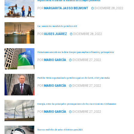
Repsol cierra el año con la renuncia de 5 campos petroleros
POR
MARGARITA JASSO BELMONT
DICIEMBRE 28, 2022
Cae suministro mundial de petróleo: AIE
POR
ULISES JUÁREZ
DICIEMBRE 28, 2022
Firma Aramco acuerdo con la china Sinopec para ampliar refinación y petroquímica
POR
MARIO GARCÍA
DICIEMBRE 27, 2022
Prohíbe Putin exportación de petróleo a países de la UE, el G7 y Australia
POR
MARIO GARCÍA
DICIEMBRE 27, 2022
Energía, entre las principales preocupaciones de los inversionistas: Citibanamex
POR
MARIO GARCÍA
DICIEMBRE 27, 2022
Nuevos modelos de autos eléctricos para 2023