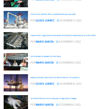
Prevé Sener caída de 16% en producción de gas para 2028
POR
ULISES JUÁREZ
DICIEMBRE 9, 2022
Propuesta de regulación de Generación Distribuida restará atractivo al sector: ONG’s
POR
MARIO GARCÍA
DICIEMBRE 9, 2022
Sin fecha para el arranque de Dos Bocas
POR
MARIO GARCÍA
DICIEMBRE 8, 2022
Rompen privados barrera de los 100 mil barriles de petróleo
POR
ULISES JUÁREZ
DICIEMBRE 8, 2022
Las hidroeléctricas tienen vida para el largo plazo: Conagua
POR
MARIO GARCÍA
DICIEMBRE 8, 2022