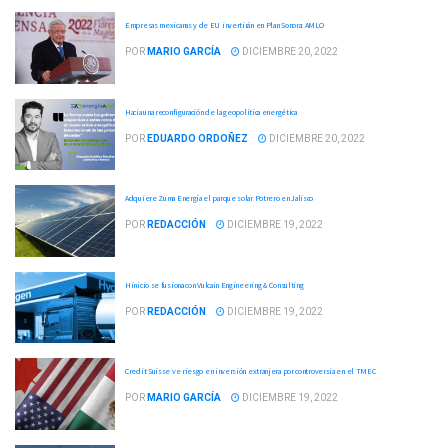
Empresas mexicanas y de EU invertirán en Plan Sonora: AMLO
POR
MARIO GARCÍA
DICIEMBRE 20, 2022
Hacia una reconfiguración de la geopolítica energética
POR
EDUARDO ORDOÑEZ
DICIEMBRE 20, 2022
Adquiere Zuma Energía el parque solar Potrero en Jalisco
POR
REDACCIÓN
DICIEMBRE 19, 2022
Hinicio se fusiona con Vulcain Engineering & Consulting
POR
REDACCIÓN
DICIEMBRE 19, 2022
Credit Suisse ve riesgo en inversión extranjera por controversia en el TMEC
POR
MARIO GARCÍA
DICIEMBRE 19, 2022