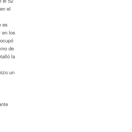
e el 52
 en el
e es
y en los
 ocupó
umo de
alló la
hizo un
ante