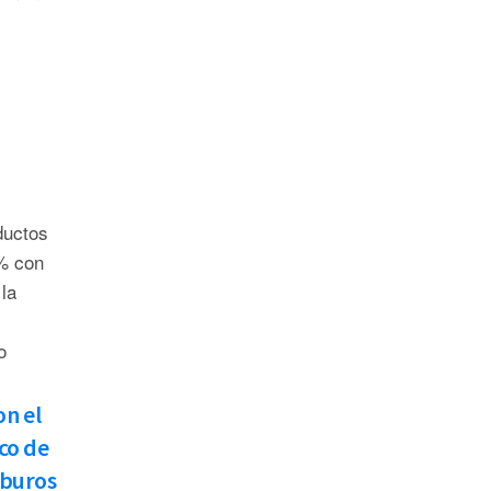
ductos
% con
la
o
on el
co de
rburos