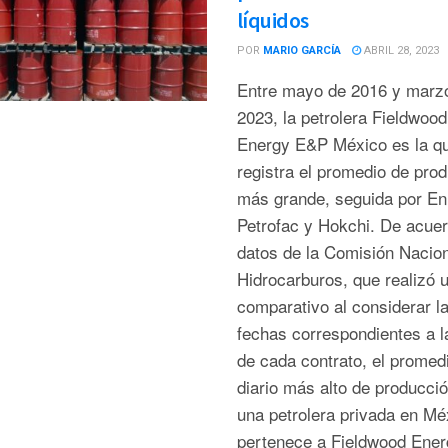
líquidos
POR
MARIO GARCÍA
ABRIL 28, 2023
Entre mayo de 2016 y marz
2023, la petrolera Fieldwood
Energy E&P México es la q
registra el promedio de pro
más grande, seguida por Eni
Petrofac y Hokchi. De acue
datos de la Comisión Nacion
Hidrocarburos, que realizó 
comparativo al considerar l
fechas correspondientes a l
de cada contrato, el promed
diario más alto de producci
una petrolera privada en Mé
pertenece a Fieldwood Ener