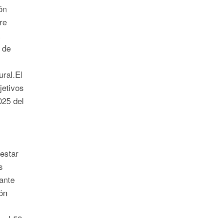
ón
re
 de
ural.El
jetivos
025 del
estar
s
ante
ón