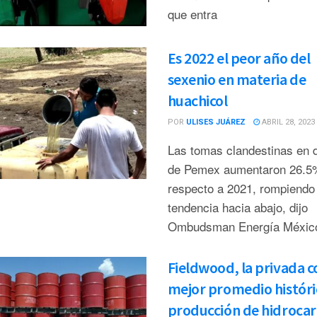
que entra
Es 2022 el peor año del
sexenio en materia de
huachicol
POR
ULISES JUÁREZ
ABRIL 28, 2023
Las tomas clandestinas en 
de Pemex aumentaron 26.5
respecto a 2021, rompiendo 
tendencia hacia abajo, dijo
Ombudsman Energía Méxic
Fieldwood, la privada c
mejor promedio históri
producción de hidroca