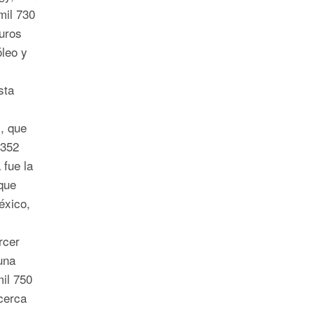
mil 730
buros
óleo y
sta
i, que
 352
 fue la
que
éxico,
rcer
una
il 750
 cerca