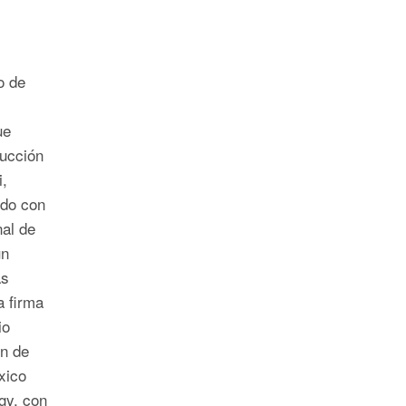
o de
ue
ducción
,
rdo con
al de
un
as
a firma
io
ón de
xico
gy, con