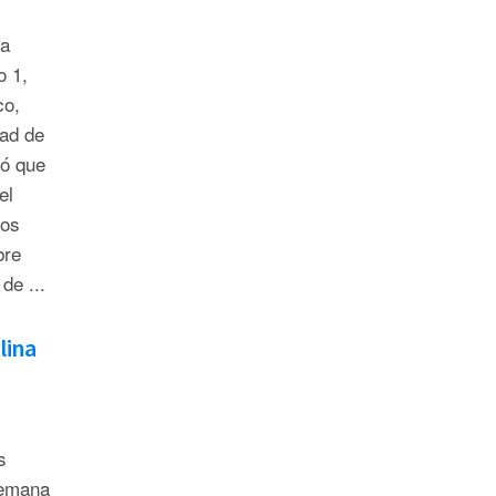
da
o 1,
co,
dad de
ó que
el
dos
bre
de ...
lina
s
semana