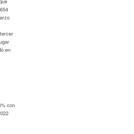
que
 654
marzo
tercer
lugar
dó en
6% con
2022