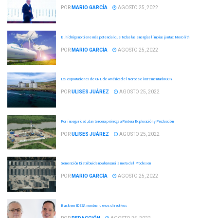
POR
MARIO GARCÍA
AGOSTO 25, 2022
El hidrógeno tiene más potencial que todas las energías limpias juntas: Monolith
POR
MARIO GARCÍA
AGOSTO 25, 2022
Las exportaciones de GNL de América del Norte se incrementarán 60%
POR
ULISES JUÁREZ
AGOSTO 25, 2022
Por inseguridad, dan tercera prórroga a Pantera Exploración y Producción
POR
ULISES JUÁREZ
AGOSTO 25, 2022
Generación Distribuida no alcanzará la meta del Prodesen
POR
MARIO GARCÍA
AGOSTO 25, 2022
Braskem IDESA nombra nuevos directivos