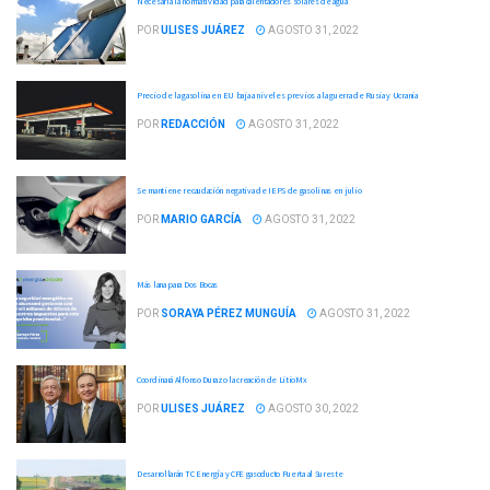
Necesaria la normatividad para calentadores solares de agua
POR
ULISES JUÁREZ
AGOSTO 31, 2022
Precio de la gasolina en EU baja a niveles previos a la guerra de Rusia y Ucrania
POR
REDACCIÓN
AGOSTO 31, 2022
Se mantiene recaudación negativa de IEPS de gasolinas en julio
POR
MARIO GARCÍA
AGOSTO 31, 2022
Más lana para Dos Bocas
POR
SORAYA PÉREZ MUNGUÍA
AGOSTO 31, 2022
Coordinará Alfonso Durazo la creación de LitioMx
POR
ULISES JUÁREZ
AGOSTO 30, 2022
Desarrollarán TC Energía y CFE gasoducto Puerta al Sureste