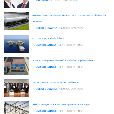
POR
REDACCIÓN
AGOSTO 25, 2022
Emite COFECE recomendaciones a limitaciones que impone la CRE a comercializadores de
petrolíferos
POR
ULISES JUÁREZ
AGOSTO 24, 2022
WTI alcanza su precio más alto del mes
POR
MARIO GARCÍA
AGOSTO 24, 2022
Instalan 261.17 megawatts en Generación Distribuida en el primer semestre
POR
MARIO GARCÍA
AGOSTO 24, 2022
Urge Rocío Nahle al IMP capacitar ingenieros refinadores
POR
ULISES JUÁREZ
AGOSTO 24, 2022
Inflación de energéticos alcanzó 8.51% en la primera quincena de agosto
POR
MARIO GARCÍA
AGOSTO 24, 2022