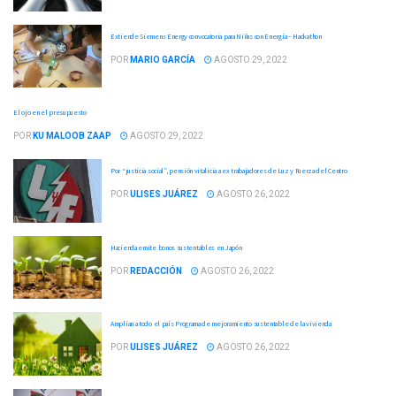
Extiende Siemens Energy convocatoria para Niñas con Energía – Hackathon
POR
MARIO GARCÍA
AGOSTO 29, 2022
El ojo en el presupuesto
POR
KU MALOOB ZAAP
AGOSTO 29, 2022
Por “justicia social”, pensión vitalicia a ex trabajadores de Luz y Fuerza del Centro
POR
ULISES JUÁREZ
AGOSTO 26, 2022
Hacienda emite bonos sustentables en Japón
POR
REDACCIÓN
AGOSTO 26, 2022
Amplían a todo el país Programa de mejoramiento sustentable de la vivienda
POR
ULISES JUÁREZ
AGOSTO 26, 2022