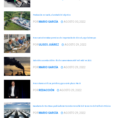
Producción en Ixachi, a la mitad del objetivo
POR
MARIO GARCÍA
AGOSTO 30, 2022
Necesario destrabar permisos de importación de diesel, urge la Onexpo
POR
ULISES JUÁREZ
AGOSTO 29, 2022
Subsidios a combustibles fósiles aumentaron a 697 mil mdd en 2021
POR
MARIO GARCÍA
AGOSTO 29, 2022
Necesitamos utilizar petróleo y gas a corto plazo: Musk
POR
REDACCIÓN
AGOSTO 29, 2022
Gasoducto de Dos Bocas podría afectar Corredor Arrecifal del Suroeste del Golfo de México
POR
MARIO GARCÍA
AGOSTO 29, 2022