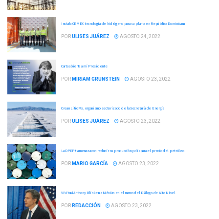
Instala CEMEX tecnología de hidrógeno para su planta en República Dominicana
POR
ULISES JUÁREZ
AGOSTO 24, 2022
Carta abierta a mi Presidente
POR
MIRIAM GRUNSTEIN
AGOSTO 23, 2022
Crean LitioMx, organismo sectorizado de la Secretaría de Energía
POR
ULISES JUÁREZ
AGOSTO 23, 2022
La OPEP+ amenaza con reducir su producción y dispara el precio del petróleo
POR
MARIO GARCÍA
AGOSTO 23, 2022
Visitará Anthony Blinken a México en el marco del Diálogo de Alto Nivel
POR
REDACCIÓN
AGOSTO 23, 2022