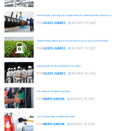
Precio del gas en Europa sube 7% por anuncio de mantenimiento en ducto ruso
POR
ULISES JUÁREZ
AGOSTO 19, 2022
Tendría Pemex ahorros por 18 mil millones de pesos por uso de bioetanol
POR
ULISES JUÁREZ
AGOSTO 19, 2022
Logran petroleros 4% de aumento en su salario
POR
ULISES JUÁREZ
AGOSTO 18, 2022
WTI rebasa los 90 dólares por barril
POR
MARIO GARCÍA
AGOSTO 18, 2022
Precio de gasolinas se mantendrá volátil
POR
MARIO GARCÍA
AGOSTO 18, 2022