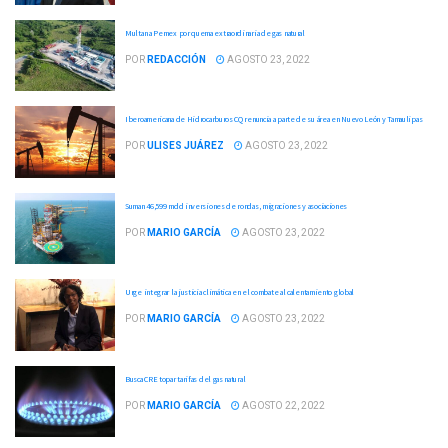
Multan a Pemex por quema extraordinaria de gas natural
POR
REDACCIÓN
AGOSTO 23, 2022
Iberoamericana de Hidrocarburos CQ renuncia a parte de su área en Nuevo León y Tamaulipas
POR
ULISES JUÁREZ
AGOSTO 23, 2022
Suman 46,599 mdd inversiones de rondas, migraciones y asociaciones
POR
MARIO GARCÍA
AGOSTO 23, 2022
Urge integrar la justicia climática en el combate al calentamiento global
POR
MARIO GARCÍA
AGOSTO 23, 2022
Busca CRE topar tarifas del gas natural
POR
MARIO GARCÍA
AGOSTO 22, 2022