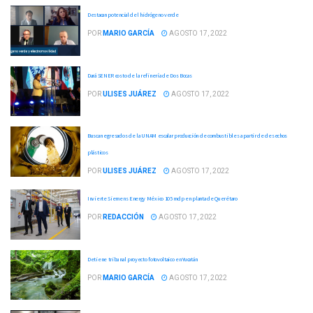
Destacan potencial del hidrógeno verde
POR
MARIO GARCÍA
AGOSTO 17, 2022
Dará SENER costo de la refinería de Dos Bocas
POR
ULISES JUÁREZ
AGOSTO 17, 2022
Buscan egresados de la UNAM escalar producción de combustibles a partir de desechos
plásticos
POR
ULISES JUÁREZ
AGOSTO 17, 2022
Invierte Siemens Energy México 105 mdp en planta de Querétaro
POR
REDACCIÓN
AGOSTO 17, 2022
Detiene tribunal proyecto fotovoltaico en Yucatán
POR
MARIO GARCÍA
AGOSTO 17, 2022