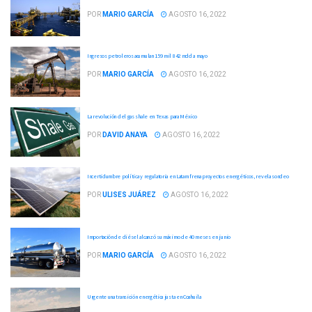
POR
MARIO GARCÍA
AGOSTO 16, 2022
Ingresos petroleros acumulan 159 mil 842 mdd a mayo
POR
MARIO GARCÍA
AGOSTO 16, 2022
La revolución del gas shale en Texas para México
POR
DAVID ANAYA
AGOSTO 16, 2022
Incertidumbre política y regulatoria en Latam frena proyectos energéticos, revela sondeo
POR
ULISES JUÁREZ
AGOSTO 16, 2022
Importación de diésel alcanzó su máximo de 40 meses en junio
POR
MARIO GARCÍA
AGOSTO 16, 2022
Urgente una transición energética justa en Coahuila