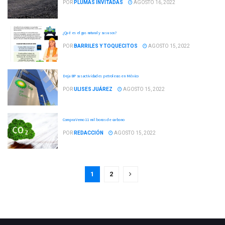
POR
PLUMAS INVITADAS
AGOSTO 16, 2022
¿Qué es el gas natural y sus usos?
POR
BARRILES Y TOQUECITOS
AGOSTO 15, 2022
Deja BP sus actividades petroleras en México
POR
ULISES JUÁREZ
AGOSTO 15, 2022
Compra Vemo 11 mil bonos de carbono
POR
REDACCIÓN
AGOSTO 15, 2022
1
2