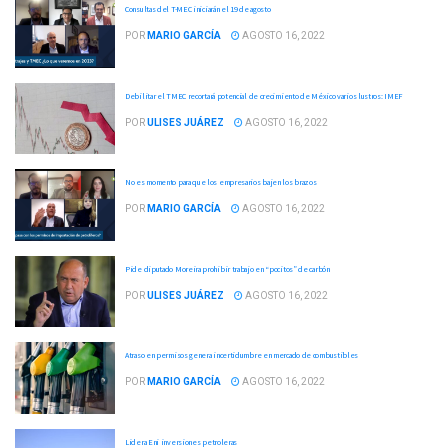
Consultas del T-MEC iniciarán el 19 de agosto
POR
MARIO GARCÍA
AGOSTO 16, 2022
Debilitar el TMEC recortará potencial de crecimiento de México varios lustros: IMEF
POR
ULISES JUÁREZ
AGOSTO 16, 2022
No es momento para que los empresarios bajen los brazos
POR
MARIO GARCÍA
AGOSTO 16, 2022
Pide diputado Moreira prohibir trabajo en “pocitos” de carbón
POR
ULISES JUÁREZ
AGOSTO 16, 2022
Atraso en permisos genera incertidumbre en mercado de combustibles
POR
MARIO GARCÍA
AGOSTO 16, 2022
Lidera Eni inversiones petroleras