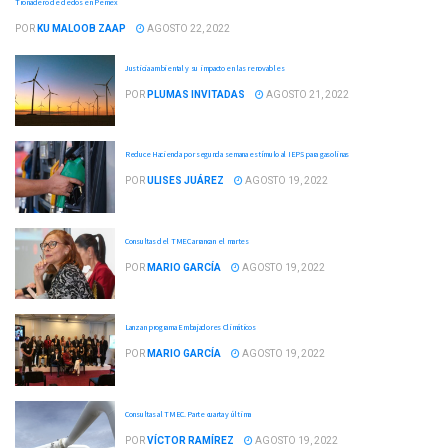
Tronadero de dedos en Pemex
POR
KU MALOOB ZAAP
AGOSTO 22, 2022
Justicia ambiental y su impacto en las renovables
POR
PLUMAS INVITADAS
AGOSTO 21, 2022
Reduce Hacienda por segunda semana estímulo al IEPS para gasolinas
POR
ULISES JUÁREZ
AGOSTO 19, 2022
Consultas del TMEC arrancan el martes
POR
MARIO GARCÍA
AGOSTO 19, 2022
Lanzan programa Embajadores Climáticos
POR
MARIO GARCÍA
AGOSTO 19, 2022
Consultas al TMEC. Parte cuarta y última
POR
VÍCTOR RAMÍREZ
AGOSTO 19, 2022