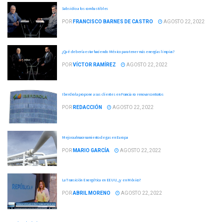
Subsidio a los combustibles
POR
FRANCISCO BARNES DE CASTRO
AGOSTO 22, 2022
¿Qué debería estar haciendo México para tener más energías limpias?
POR
VÍCTOR RAMÍREZ
AGOSTO 22, 2022
Iberdrola propone a sus clientes en Francia no renovar contratos
POR
REDACCIÓN
AGOSTO 22, 2022
Mejora almacenamiento de gas en Europa
POR
MARIO GARCÍA
AGOSTO 22, 2022
La Transición Energética en EEUU, ¿y en México?
POR
ABRIL MORENO
AGOSTO 22, 2022