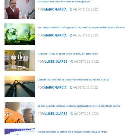
Resultados financieros de Pemex muestran opacidad
POR
MARIO GARCÍA
AGOSTO 26, 2022
Presentarán resultados del segundo Índice de Hidrógeno para América Latina y el Caribe
POR
MARIO GARCÍA
AGOSTO 26, 2022
Renuevan licencia de operación a la Unidad 2 de Laguna Verde
POR
ULISES JUÁREZ
AGOSTO 25, 2022
Costo de la electricidad en Francia y Alemania toca nuevo máximo histórico
POR
MARIO GARCÍA
AGOSTO 25, 2022
Salida de reactores nucleares en Francia prolongará tensión en suministro de energía
POR
ULISES JUÁREZ
AGOSTO 25, 2022
México no cambiará su política energética, aún con consultas, dice AMLO