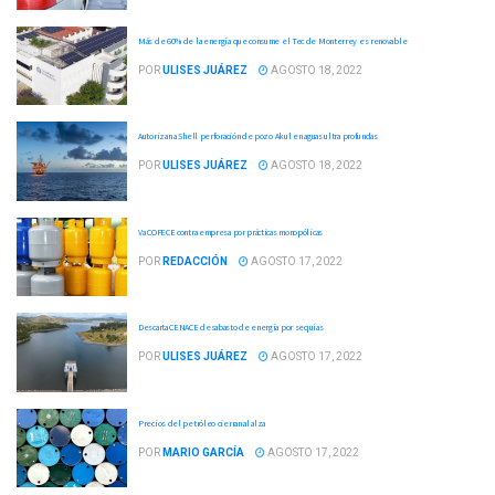
Más de 60% de la energía que consume el Tec de Monterrey es renovable
POR
ULISES JUÁREZ
AGOSTO 18, 2022
Autorizan a Shell perforación de pozo Akul en aguas ultra profundas
POR
ULISES JUÁREZ
AGOSTO 18, 2022
Va COFECE contra empresa por prácticas monopólicas
POR
REDACCIÓN
AGOSTO 17, 2022
Descarta CENACE desabasto de energía por sequías
POR
ULISES JUÁREZ
AGOSTO 17, 2022
Precios del petróleo cierran al alza
POR
MARIO GARCÍA
AGOSTO 17, 2022