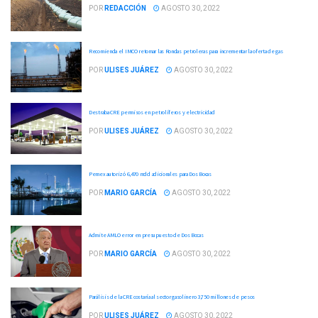
POR
REDACCIÓN
AGOSTO 30, 2022
Recomienda el IMCO retomar las Rondas petroleras para incrementar la oferta de gas
POR
ULISES JUÁREZ
AGOSTO 30, 2022
Destraba CRE permisos en petrolíferos y electricidad
POR
ULISES JUÁREZ
AGOSTO 30, 2022
Pemex autorizó 6,470 mdd adicionales para Dos Bocas
POR
MARIO GARCÍA
AGOSTO 30, 2022
Admite AMLO error en presupuesto de Dos Bocas
POR
MARIO GARCÍA
AGOSTO 30, 2022
Parálisis de la CRE costaría al sector gasolinero 3,750 millones de pesos
POR
ULISES JUÁREZ
AGOSTO 30, 2022