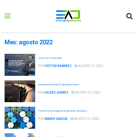
Mes:
agosto 2022
Lo que no le van a contar
POR
VÍCTOR RAMÍREZ
AGOSTO 31, 2022
Anuncian construcción de gasoducto Yuma II
POR
ULISES JUÁREZ
AGOSTO 31, 2022
Petróleo terminó agosto con pérdidas mensuales
POR
MARIO GARCÍA
AGOSTO 31, 2022